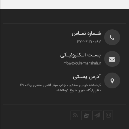
شـماره تمـاس
083 - 37224131
پسـت الـکترونیـکی
info@toloukermanshah.ir
آدرس پسـتی
کرمانشاه خیابان سعدی ، جنب مرکز قنادی سعدی، پلاک 119
دفتر پایگاه خبری طلوع کرمانشاه