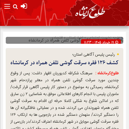
صفحه نخست
اجتماعی
»
اخبار استان
»
اقتصادی
19 خرداد 1405 - 11:23
شناسه : 302906
رئیس پلیس آگاهی استان؛
کشف ۱۲۶ فقره سرقت گوشی تلفن همراه در کرمانشاه
طلوع‌‌کرمانشاه :
سرهنگ شکرالله کدیوریان اظهار داشت: پس از وقوع
چندین مورد سرقت گوشی تلفن همراه در معابر پرازدحام شهر
کرمانشاه، رسیدگی به موضوع در دستور کار پلیس آگاهی قرار گرفت/
ماموران پلیس با انجام کارهای اطلاعاتی موفق به شناسایی ۲ زن سارق
که در اماکن شلوغ به شکلی کاملا حرفه ای اقدام به سرقت گوشی
تلفن همراه شهروندان می کردند، شده و در عملیاتی غافلگیرانه آن ها
را دستگیر کردند/ متهمان دستگیر شده در بازجویی ها به ارتکاب ۱۲۶
فقره سرقت گوشی موبایل در شهر کرمانشاه اعتراف کردند/در بازرسی از
مخفیگاه متهمان تعدادی گوشی تلفن همراه مسروقه کشف و تاکنون