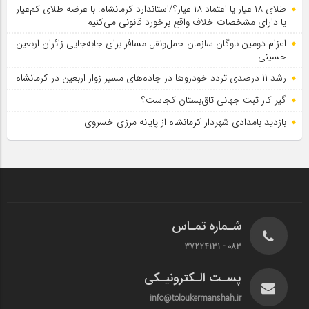
طلای ۱۸ عیار یا اعتماد ۱۸ عیار؟/استاندارد کرمانشاه: با عرضه طلای کم‌عیار
یا دارای مشخصات خلاف واقع برخورد قانونی می‌کنیم
اعزام دومین ناوگان سازمان حمل‌ونقل مسافر برای جابه‌جایی زائران اربعین
حسینی
رشد ۱۱ درصدی تردد خودروها در جاده‌های مسیر زوار اربعین در کرمانشاه
گیر کار ثبت جهانی تاق‌بستان کجاست؟
بازدید بامدادی شهردار کرمانشاه از پایانه مرزی خسروی
شـماره تمـاس
083 - 37224131
پسـت الـکترونیـکی
info@toloukermanshah.ir