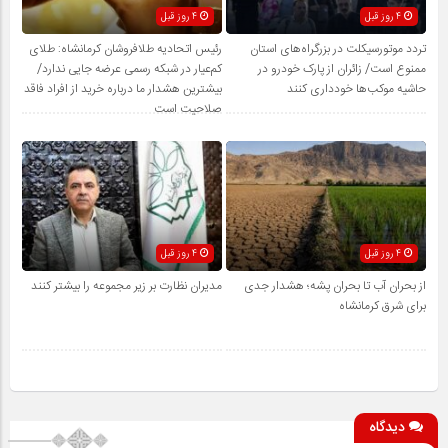
4 روز قبل
4 روز قبل
تردد موتورسیکلت در بزرگراه‌های استان
رئیس اتحادیه طلافروشان کرمانشاه: طلای
ممنوع است/ زائران از پارک خودرو در
کم‌عیار در شبکه رسمی عرضه جایی ندارد/
حاشیه موکب‌ها خودداری کنند
بیشترین هشدار ما درباره خرید از افراد فاقد
صلاحیت است
4 روز قبل
4 روز قبل
از بحران آب تا بحران پشه؛ هشدار جدی
مدیران نظارت بر زیر مجموعه را بیشتر کنند
برای شرق کرمانشاه
دیدگاه