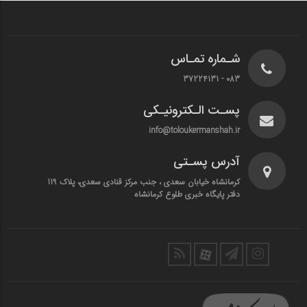
شـماره تمـاس
083 - 37224131
پسـت الـکترونیـکی
info@toloukermanshah.ir
آدرس پسـتی
کرمانشاه خیابان سعدی ، جنب مرکز قنادی سعدی، پلاک 119
دفتر پایگاه خبری طلوع کرمانشاه