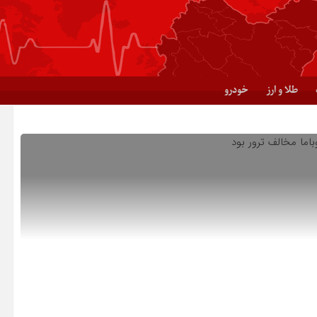
طلا و ارز
خودرو