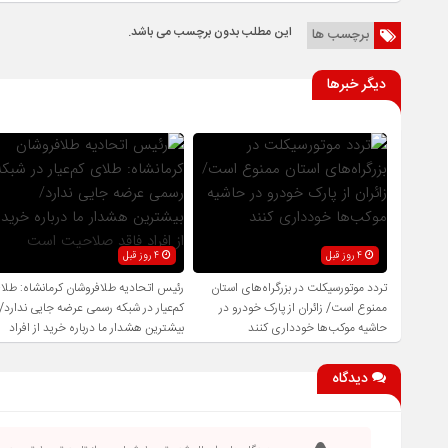
این مطلب بدون برچسب می باشد.
برچسب ها
دیگر خبرها
4 روز قبل
4 روز قبل
تردد موتورسیکلت در بزرگراه‌های استان
رئیس اتحادیه طلافروشان کرمانشاه: طلا
ممنوع است/ زائران از پارک خودرو در
کم‌عیار در شبکه رسمی عرضه جایی ندارد/
حاشیه موکب‌ها خودداری کنند
بیشترین هشدار ما درباره خرید از افراد
فاقد صلاحیت است
دیدگاه