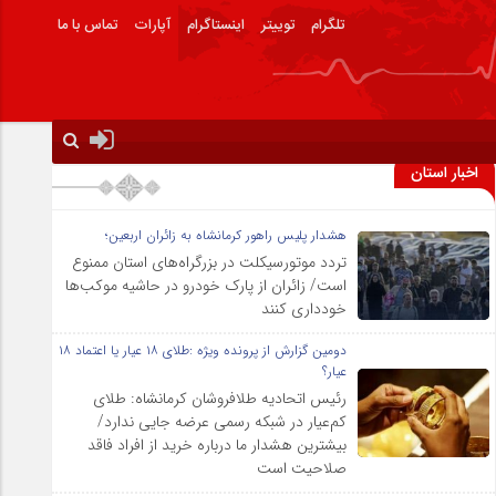
تلگرام
توییتر
اینستاگرام
آپارات
تماس با ما
اخبار استان
هشدار پلیس راهور کرمانشاه به زائران اربعین؛
تردد موتورسیکلت در بزرگراه‌های استان ممنوع
است/ زائران از پارک خودرو در حاشیه موکب‌ها
خودداری کنند
دومین گزارش از پرونده ویژه :طلای ۱۸ عیار یا اعتماد ۱۸
عیار؟
رئیس اتحادیه طلافروشان کرمانشاه: طلای
کم‌عیار در شبکه رسمی عرضه جایی ندارد/
بیشترین هشدار ما درباره خرید از افراد فاقد
صلاحیت است