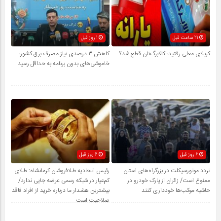
21 ساعت قبل
1 روز قبل
کربلای معلی رفتید؛ کالابرگ‌تان قطع شد؟
کاهش ۳ درصدی نیاز مصرف برق کشور؛
خاموشی‌های بدون برنامه به حداقل رسید
6 روز قبل
6 روز قبل
تردد موتورسیکلت در بزرگراه‌های استان
رئیس اتحادیه طلافروشان کرمانشاه: طلای
ممنوع است/ زائران از پارک خودرو در
کم‌عیار در شبکه رسمی عرضه جایی ندارد/
حاشیه موکب‌ها خودداری کنند
بیشترین هشدار ما درباره خرید از افراد فاقد
صلاحیت است