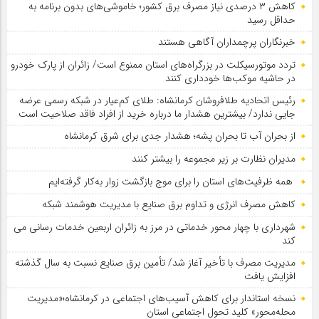
کاهش ۳ درصدی نیاز مصرف برق کشور؛ خاموشی‌های بدون برنامه به
حداقل رسید
خبرنگاران پرچمداران آگاهی هستند
تردد موتورسیکلت در بزرگراه‌های استان ممنوع است/ زائران از پارک خودرو
در حاشیه موکب‌ها خودداری کنند
رئیس اتحادیه طلافروشان کرمانشاه: طلای کم‌عیار در شبکه رسمی عرضه
جایی ندارد/ بیشترین هشدار ما درباره خرید از افراد فاقد صلاحیت است
از بحران آب تا بحران پشه؛ هشدار جدی برای شرق کرمانشاه
مدیران نظارت بر زیر مجموعه را بیشتر کنند
همه ظرفیت‌های استان را برای موج بازگشت زوار به‌کار گرفته‌ایم
کاهش مصرف انرژی و تداوم برق صنایع با مدیریت هوشمند شبکه
شهرداری با چهار محور خدماتی در مرز به زائران اربعین خدمات رسانی می
کند
مدیریت مصرف با تأخیر آغاز شد/ تأمین برق صنایع نسبت به سال گذشته
افزایش یافت
نسخه استاندار برای کاهش آسیب‌های اجتماعی در کرمانشاه؛«مدیریت
محله‌محور» کلید تحول اجتماعی استان