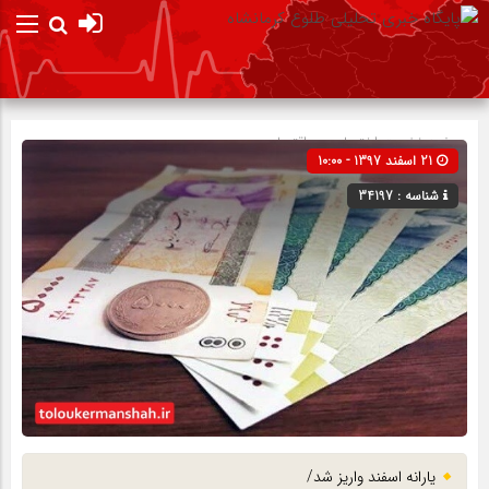
صفحه نخست
اختصاصی
»
اقتصادی
21 اسفند 1397 - 10:00
شناسه : 34197
یارانه اسفند واریز شد/