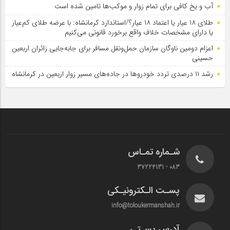
آب و یخ کافی برای تمام زوار و موکب‌ها تامین شده است
طلای ۱۸ عیار یا اعتماد ۱۸ عیار؟/استاندارد کرمانشاه: با عرضه طلای کم‌عیار
یا دارای مشخصات خلاف واقع برخورد قانونی می‌کنیم
اعزام دومین ناوگان سازمان حمل‌ونقل مسافر برای جابه‌جایی زائران اربعین
حسینی
رشد ۱۱ درصدی تردد خودروها در جاده‌های مسیر زوار اربعین در کرمانشاه
شـماره تمـاس
083 - 37224131
پسـت الـکترونیـکی
info@toloukermanshah.ir
آدرس پسـتی