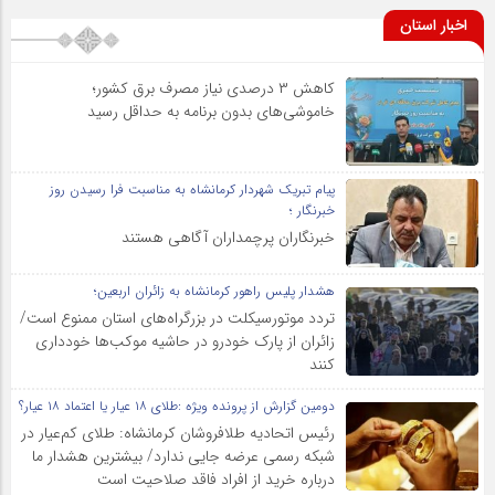
اخبار استان
کاهش ۳ درصدی نیاز مصرف برق کشور؛
خاموشی‌های بدون برنامه به حداقل رسید
پیام تبریک شهردار کرمانشاه به مناسبت فرا رسیدن روز
خبرنگار ؛
خبرنگاران پرچمداران آگاهی هستند
هشدار پلیس راهور کرمانشاه به زائران اربعین؛
تردد موتورسیکلت در بزرگراه‌های استان ممنوع است/
زائران از پارک خودرو در حاشیه موکب‌ها خودداری
کنند
دومین گزارش از پرونده ویژه :طلای ۱۸ عیار یا اعتماد ۱۸ عیار؟
رئیس اتحادیه طلافروشان کرمانشاه: طلای کم‌عیار در
شبکه رسمی عرضه جایی ندارد/ بیشترین هشدار ما
درباره خرید از افراد فاقد صلاحیت است