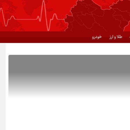
طلا و ارز
خودرو