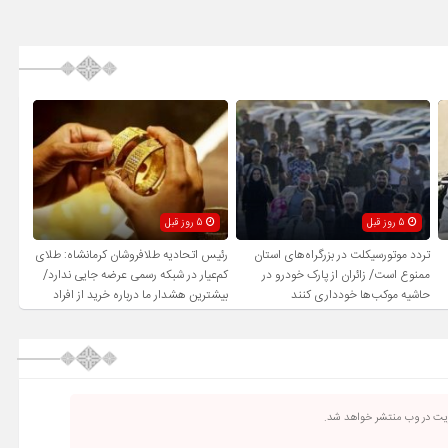
5 روز قبل
5 روز قبل
تردد موتورسیکلت در بزرگراه‌های استان
رئیس اتحادیه طلافروشان کرمانشاه: طلای
ممنوع است/ زائران از پارک خودرو در
کم‌عیار در شبکه رسمی عرضه جایی ندارد/
حاشیه موکب‌ها خودداری کنند
بیشترین هشدار ما درباره خرید از افراد
فاقد صلاحیت است
ریت در وب منتشر خواهد شد.