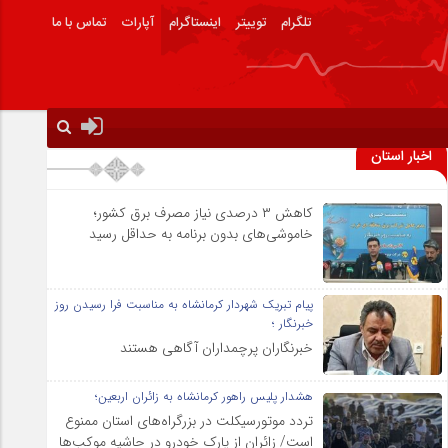
تلگرام
توییتر
اینستاگرام
آپارات
تماس با ما
اخبار استان
کاهش ۳ درصدی نیاز مصرف برق کشور؛
خاموشی‌های بدون برنامه به حداقل رسید
پیام تبریک شهردار کرمانشاه به مناسبت فرا رسیدن روز
خبرنگار ؛
خبرنگاران پرچمداران آگاهی هستند
هشدار پلیس راهور کرمانشاه به زائران اربعین؛
تردد موتورسیکلت در بزرگراه‌های استان ممنوع
است/ زائران از پارک خودرو در حاشیه موکب‌ها