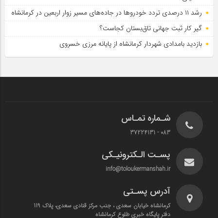
رشد ۱۱ درصدی تردد خودروها در جاده‌های مسیر زوار اربعین در کرمانشاه
گیر کار ثبت جهانی تاق‌بستان کجاست؟
بازدید بامدادی شهردار کرمانشاه از پایانه مرزی خسروی
شـماره تمـاس
083 - 37224131
پسـت الـکترونیـکی
info@toloukermanshah.ir
آدرس پسـتی
کرمانشاه خیابان سعدی ، جنب مرکز قنادی سعدی، پلاک 119
دفتر پایگاه خبری طلوع کرمانشاه