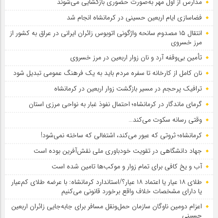
مدارس از اول مهر به‌صورت حضوری بازگشایی می‌شوند
فضاسازی ایام اربعین حسینی در کرمانشاه انجام شد
انتقال ۱۵ مصدوم سانحه واژگونی اتوبوس زائران ایرانی در عراق به کشور از
مرز خسروی
تأمین بی‌وقفه آرد و نان زوار اربعین در مرز خسروی
نان کامل از کارخانه تا سفره مردم باید به یک فرهنگ عمومی تبدیل شود
ترافیک پرحجم در مسیر بازگشت زوار اربعین در کرمانشاه
گرمای ماندگار در کرمانشاه؛ احتمال نفوذ غبار به نواحی مرزی استان
وقتی رسانه سکوت می‌کند…
کرمانشاه؛ ثروتی که عبور می‌کند، اشتغالی که ساخته نمی‌شود!
جهاد دانشگاهی در تقویت خودباوری ملی نقش‌آفرین بوده است
آب و یخ کافی برای تمام زوار و موکب‌ها تامین شده است
طلای ۱۸ عیار یا اعتماد ۱۸ عیار؟/استاندارد کرمانشاه: با عرضه طلای کم‌عیار
یا دارای مشخصات خلاف واقع برخورد قانونی می‌کنیم
اعزام دومین ناوگان سازمان حمل‌ونقل مسافر برای جابه‌جایی زائران اربعین
حسینی