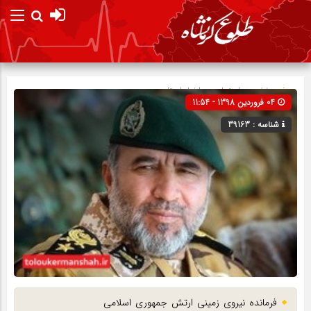
صفحه نخست
اجتماعی
»
اخبار استان
04 فروردین 1398 - 11:54
شناسه : 39163
فرمانده نیروی زمینی ارتش جمهوری اسلامی