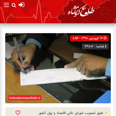
صفحه نخست
اجتماعی
»
اخبار استان
17 فروردین 1398 - 8:56
شناسه : 43807
طبق تصویب شورای عالی اقتصاد و پول کشور
18