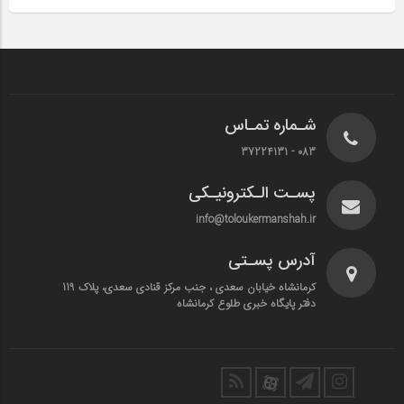
شـماره تمـاس
083 - 37224131
پسـت الـکترونیـکی
info@toloukermanshah.ir
آدرس پسـتی
کرمانشاه خیابان سعدی ، جنب مرکز قنادی سعدی، پلاک 119
دفتر پایگاه خبری طلوع کرمانشاه