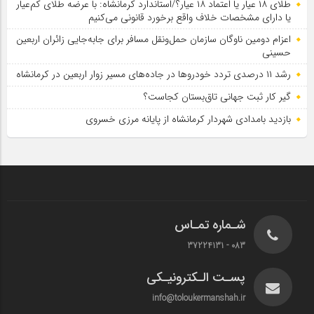
طلای ۱۸ عیار یا اعتماد ۱۸ عیار؟/استاندارد کرمانشاه: با عرضه طلای کم‌عیار
یا دارای مشخصات خلاف واقع برخورد قانونی می‌کنیم
اعزام دومین ناوگان سازمان حمل‌ونقل مسافر برای جابه‌جایی زائران اربعین
حسینی
رشد ۱۱ درصدی تردد خودروها در جاده‌های مسیر زوار اربعین در کرمانشاه
گیر کار ثبت جهانی تاق‌بستان کجاست؟
بازدید بامدادی شهردار کرمانشاه از پایانه مرزی خسروی
شـماره تمـاس
083 - 37224131
پسـت الـکترونیـکی
info@toloukermanshah.ir