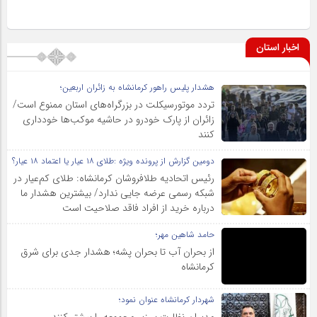
اخبار استان
هشدار پلیس راهور کرمانشاه به زائران اربعین؛
تردد موتورسیکلت در بزرگراه‌های استان ممنوع است/
زائران از پارک خودرو در حاشیه موکب‌ها خودداری
کنند
دومین گزارش از پرونده ویژه :طلای ۱۸ عیار یا اعتماد ۱۸ عیار؟
رئیس اتحادیه طلافروشان کرمانشاه: طلای کم‌عیار در
شبکه رسمی عرضه جایی ندارد/ بیشترین هشدار ما
درباره خرید از افراد فاقد صلاحیت است
حامد شاهین مهر؛
از بحران آب تا بحران پشه؛ هشدار جدی برای شرق
کرمانشاه
شهردار کرمانشاه عنوان نمود؛