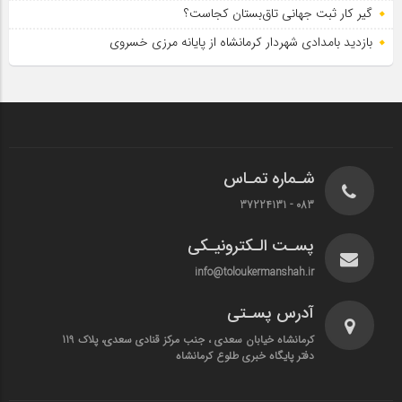
گیر کار ثبت جهانی تاق‌بستان کجاست؟
بازدید بامدادی شهردار کرمانشاه از پایانه مرزی خسروی
شـماره تمـاس
083 - 37224131
پسـت الـکترونیـکی
info@toloukermanshah.ir
آدرس پسـتی
کرمانشاه خیابان سعدی ، جنب مرکز قنادی سعدی، پلاک 119
دفتر پایگاه خبری طلوع کرمانشاه