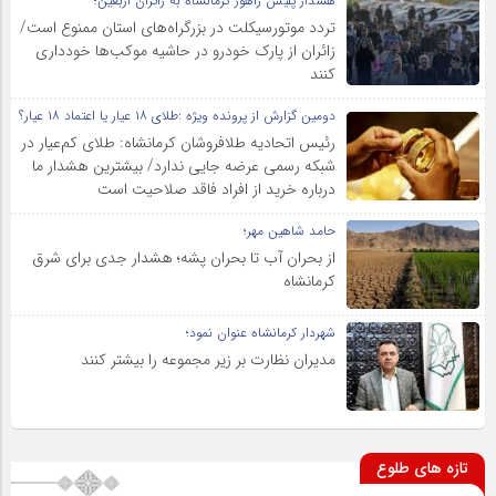
هشدار پلیس راهور کرمانشاه به زائران اربعین؛
تردد موتورسیکلت در بزرگراه‌های استان ممنوع است/
زائران از پارک خودرو در حاشیه موکب‌ها خودداری
کنند
دومین گزارش از پرونده ویژه :طلای ۱۸ عیار یا اعتماد ۱۸ عیار؟
رئیس اتحادیه طلافروشان کرمانشاه: طلای کم‌عیار در
شبکه رسمی عرضه جایی ندارد/ بیشترین هشدار ما
درباره خرید از افراد فاقد صلاحیت است
حامد شاهین مهر؛
از بحران آب تا بحران پشه؛ هشدار جدی برای شرق
کرمانشاه
شهردار کرمانشاه عنوان نمود؛
مدیران نظارت بر زیر مجموعه را بیشتر کنند
تازه های طلوع