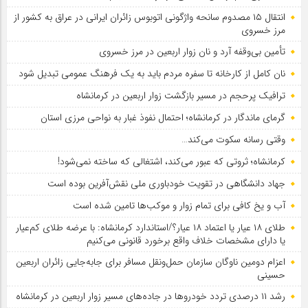
انتقال ۱۵ مصدوم سانحه واژگونی اتوبوس زائران ایرانی در عراق به کشور از
مرز خسروی
تأمین بی‌وقفه آرد و نان زوار اربعین در مرز خسروی
نان کامل از کارخانه تا سفره مردم باید به یک فرهنگ عمومی تبدیل شود
ترافیک پرحجم در مسیر بازگشت زوار اربعین در کرمانشاه
گرمای ماندگار در کرمانشاه؛ احتمال نفوذ غبار به نواحی مرزی استان
وقتی رسانه سکوت می‌کند…
کرمانشاه؛ ثروتی که عبور می‌کند، اشتغالی که ساخته نمی‌شود!
جهاد دانشگاهی در تقویت خودباوری ملی نقش‌آفرین بوده است
آب و یخ کافی برای تمام زوار و موکب‌ها تامین شده است
طلای ۱۸ عیار یا اعتماد ۱۸ عیار؟/استاندارد کرمانشاه: با عرضه طلای کم‌عیار
یا دارای مشخصات خلاف واقع برخورد قانونی می‌کنیم
اعزام دومین ناوگان سازمان حمل‌ونقل مسافر برای جابه‌جایی زائران اربعین
حسینی
رشد ۱۱ درصدی تردد خودروها در جاده‌های مسیر زوار اربعین در کرمانشاه