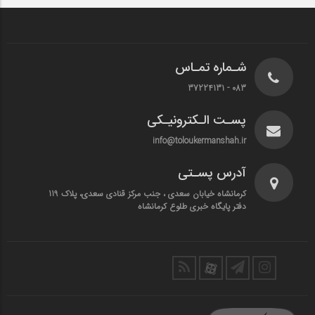
شـماره تمـاس
083 - 37224131
پسـت الـکترونیـکی
info@toloukermanshah.ir
آدرس پسـتی
کرمانشاه خیابان سعدی ، جنب مرکز قنادی سعدی، پلاک 119
دفتر پایگاه خبری طلوع کرمانشاه