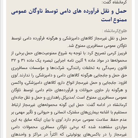
کرمانشاه گفت:
حمل و نقل فرآورده های دامی توسط ناوگان عمومی
ممنوع است
طلوع‌‌کرمانشاه :
حمل و نقل غیرمجاز کالاهای دامپزشکی و هرگونه فرآورده دامی توسط
ناوگان عمومی مسافربری ممنوع شد.
فریبرز کرمی تصریح کرد: با توجه به شروع ممنوعیت‌های حمل برخی از
محموله‌ها در مواد ماده ۹ آئین نامه اجرایی تبصره یک ماده ۳۱ و ۳۲
قانون رسیدگی به تخلفات رانندگی، شرکت‌ها و مؤسسات مسافربری
حق حمل و جابجایی هرگونه کالاهای دامی و دامپزشکی را ندارند./وی
افزود: جابجایی و حمل غیرمجاز انواع دارو، کالاهای دامپزشکی، واکسن
و هرگونه بار حاوی حیوانات و فرآورده‌های خام دامی توسط ناوگان
عمومی مسافربری ممنوع است./مدیرکل راهداری و حمل و نقل جاده‌ای
کرمانشاه در ادامه گفت: حمل این گونه محموله‌های غیرمجاز ارتباط
مستقیم با اشاعه بیماری‌های مشترک انسانی و حیوانی و تأثیر مهمی بر
عدم حفظ سلامت عمومی مردم دارد./وی با بیان اینکه سابق به این
مواردی مشاهده شده که برخی ناوگان مسافری محمولات دامی
غیرمجاز را در باکس‌های یونولیتی که اکثراً در مراکز و واحدهای