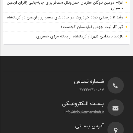
اعزام دومین ناوگان سازمان حمل‌ونقل مسافر برای جابه‌جایی زائران اربعین
حسینی
رشد ۱۱ درصدی تردد خودروها در جاده‌های مسیر زوار اربعین در کرمانشاه
گیر کار ثبت جهانی تاق‌بستان کجاست؟
بازدید بامدادی شهردار کرمانشاه از پایانه مرزی خسروی
شـماره تمـاس
083 - 37224131
پسـت الـکترونیـکی
info@toloukermanshah.ir
آدرس پسـتی