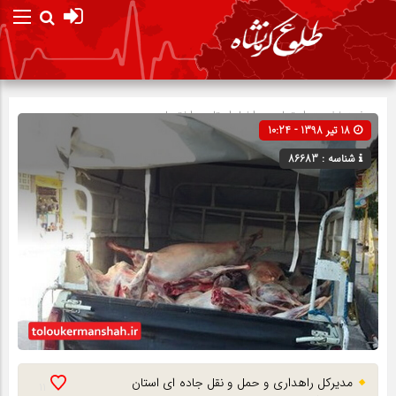
صفحه نخست
اجتماعی
»
اخبار استان
»
اختصاصی
18 تیر 1398 - 10:24
شناسه : 86683
مدیرکل راهداری و حمل و نقل جاده ای استان
11