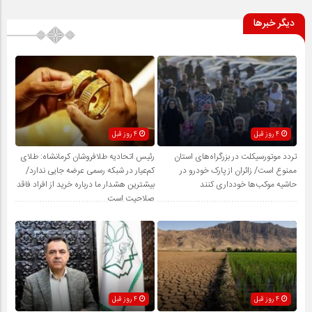
دیگر خبرها
4 روز قبل
4 روز قبل
تردد موتورسیکلت در بزرگراه‌های استان
رئیس اتحادیه طلافروشان کرمانشاه: طلای
ممنوع است/ زائران از پارک خودرو در
کم‌عیار در شبکه رسمی عرضه جایی ندارد/
حاشیه موکب‌ها خودداری کنند
بیشترین هشدار ما درباره خرید از افراد فاقد
صلاحیت است
4 روز قبل
4 روز قبل