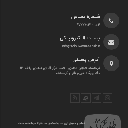
شـماره تمـاس
083 - 37224131
پسـت الـکترونیـکی
info@toloukermanshah.ir
آدرس پسـتی
کرمانشاه خیابان سعدی ، جنب مرکز قنادی سعدی، پلاک 119
دفتر پایگاه خبری طلوع کرمانشاه
تمامی حقوق این سایت متعلق به طلوع کرمانشاه است.