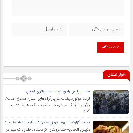
ثبت دیدگاه
اخبار استان
هشدار پلیس راهور کرمانشاه به زائران اربعین؛
تردد موتورسیکلت در بزرگراه‌های استان ممنوع است/
زائران از پارک خودرو در حاشیه موکب‌ها خودداری
کنند
دومین گزارش از پرونده ویژه :طلای ۱۸ عیار یا اعتماد ۱۸ عیار؟
رئیس اتحادیه طلافروشان کرمانشاه: طلای کم‌عیار در