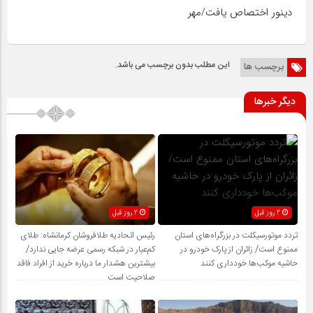
دینور اختصاص یافت/مهر
این مطلب بدون برچسب می باشد.
برچسب ها
دیگر خبرها
2 روز قبل
2 روز قبل
تردد موتورسیکلت در بزرگراه‌های استان
رئیس اتحادیه طلافروشان کرمانشاه: طلای
ممنوع است/ زائران از پارک خودرو در
کم‌عیار در شبکه رسمی عرضه جایی ندارد/
حاشیه موکب‌ها خودداری کنند
بیشترین هشدار ما درباره خرید از افراد فاقد
صلاحیت است