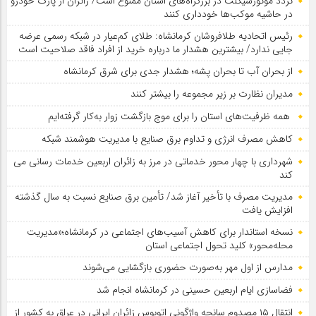
تردد موتورسیکلت در بزرگراه‌های استان ممنوع است/ زائران از پارک خودرو
در حاشیه موکب‌ها خودداری کنند
رئیس اتحادیه طلافروشان کرمانشاه: طلای کم‌عیار در شبکه رسمی عرضه
جایی ندارد/ بیشترین هشدار ما درباره خرید از افراد فاقد صلاحیت است
از بحران آب تا بحران پشه؛ هشدار جدی برای شرق کرمانشاه
مدیران نظارت بر زیر مجموعه را بیشتر کنند
همه ظرفیت‌های استان را برای موج بازگشت زوار به‌کار گرفته‌ایم
کاهش مصرف انرژی و تداوم برق صنایع با مدیریت هوشمند شبکه
شهرداری با چهار محور خدماتی در مرز به زائران اربعین خدمات رسانی می
کند
مدیریت مصرف با تأخیر آغاز شد/ تأمین برق صنایع نسبت به سال گذشته
افزایش یافت
نسخه استاندار برای کاهش آسیب‌های اجتماعی در کرمانشاه؛«مدیریت
محله‌محور» کلید تحول اجتماعی استان
مدارس از اول مهر به‌صورت حضوری بازگشایی می‌شوند
فضاسازی ایام اربعین حسینی در کرمانشاه انجام شد
انتقال ۱۵ مصدوم سانحه واژگونی اتوبوس زائران ایرانی در عراق به کشور از