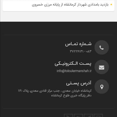
بازدید بامدادی شهردار کرمانشاه از پایانه مرزی خسروی
شـماره تمـاس
083 - 37224131
پسـت الـکترونیـکی
info@toloukermanshah.ir
آدرس پسـتی
کرمانشاه خیابان سعدی ، جنب مرکز قنادی سعدی، پلاک 119
دفتر پایگاه خبری طلوع کرمانشاه