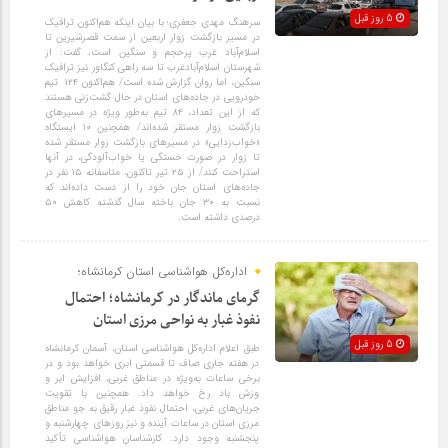
5 روز قبل
سرهنگ مهدی جعفری؛ با بیان اینکه هم‌اکنون ترافیک
در مسیر بازگشت زوار اربعین از سمت قصرشیرین تا
اسلام‌آباد غرب پرحجم و سنگین است، گفت: از
شهرستان اسلام‌آبادغرب تا سه راهی کنگاور نیز ترافیک
سنگین، اما روان گزارش شده است/ هم‌اکنون ۱۲۴ تیم
خودرویی در جاده‌های استان در حال گشت‌زنی هستند
که از این تعداد، ۸۴ تیم به‌طور ویژه در مسیرهای
بازگشت زوار مستقر شده‌اند/ همچنین ۱۰ ایستگاه
«خواب‌زدایی» در مسیرهای بازگشت زوار مستقر شده
تا زوار در صورت خستگی یا خواب‌آلودگی، در آنها
استراحت کنند/ از ۲۵ تیر تاکنون، متاسفانه ۱۵ نفر در
جاده‌های استان جان خود را از دست داده‌اند که
نسبت به ۳۰ جان باخته سال گذشته کاهش ۵۰
درصدی داشته است.
اداره‌کل هواشناسی استان کرمانشاه؛
گرمای ماندگار در کرمانشاه؛ احتمال
نفوذ غبار به نواحی مرزی استان
5 روز قبل
طبق اعلام اداره‌کل هواشناسی استان، آسمان کرمانشاه
در هفته جاری صاف تا قسمتی ابری خواهد بود و در
برخی ساعات به‌ویژه در مناطق غربی، افزایش ابر و
وزش باد رخ خواهد داد. همچنین با تقویت
جریان‌های غربی، احتمال نفوذ غبار رقیق به جو مناطق
مرزی استان در ساعات آینده و نیز روزهای چهارشنبه و
پنجشنبه وجود دارد. کارشناسان هواشناسی تأکید