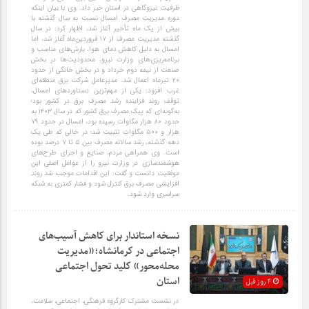
ظرفیت نیروگاهی در استان خبر داد. وی با بیان اینکه
دوره مدیریت مصرف امسال نسبت به سال گذشته با
بیش از یک ماه تأخیر آغاز شد، اظهار کرد: در سال
گذشته مدیریت مصرف از ۱۷ فروردین‌ماه آغاز شد، اما
امسال به دلیل کاهش دمای هوا، بارش‌های مناسب و
برنامه‌ریزی‌های وزارت نیرو، محدودیت‌ها در بخش
صنعت از نیمه دوم خرداد و در بخش خانگی از حدود
۲۰ تیرماه اعمال شد. مدیرعامل شرکت برق منطقه‌ای
غرب افزود: یکی از مهم‌ترین دستاوردهای امسال،
توقف روند فزاینده رشد مصرف برق در کشور بود؛
به‌گونه‌ای که پیک مصرف برق کشور که در سال ۱۴۰۳ به
حدود ۸۰ هزار مگاوات رسیده بود، امسال در حدود ۷۹
هزار و ۵۰۰ مگاوات تثبیت شد؛ در حالی که طی یک
دهه گذشته، رشد سالانه مصرف بین ۵ تا ۷ درصد بوده
است. وی همراهی مردم، صنایع و اجرای طرح‌های
هوشمندسازی در وزارت نیرو را از عوامل اصلی این
موفقیت دانست و گفت: این اقدامات موجب شد روند
افزایشی مصرف برق کنترل شود و فشار کمتری به شبکه
سراسری وارد شود.
نسخه استاندار برای کاهش آسیب‌های
اجتماعی در کرمانشاه؛«مدیریت
محله‌محور» کلید تحول اجتماعی
استان
4 روز قبل
در نشست مشترک کارگروه فرهنگی، اجتماعی، سلامت،