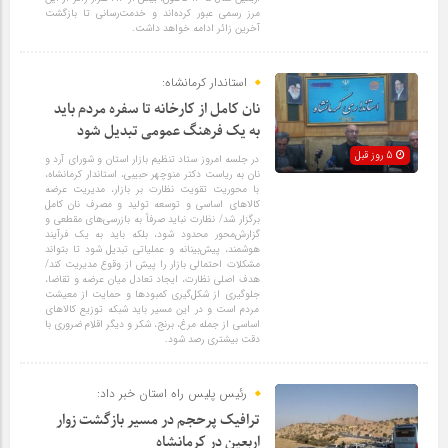
مرز رسمی عبور کرده‌اند و خدمت‌رسانی تا بازگشت
آخرین زائر ادامه خواهد داشت.
استاندار کرمانشاه:
نان کامل از کارخانه تا سفره مردم باید
به یک فرهنگ عمومی تبدیل شود
5 روز قبل
در جلسه امروز ستاد تنظیم بازار استان و شورای آرد و
نان به ریاست دکتر منوچهر حبیبی، استاندار کرمانشاه،
با محوریت تقویت نظارت بر بازار، مدیریت عرضه
کالاهای اساسی و توسعه تولید و مصرف نان کامل
برگزار شد/ نظارت نباید صرفاً به بازرسی‌های مقطعی و
گزارش‌محور محدود شود، بلکه باید به یک فرآیند
هوشمند، پیش‌بینانه و عملیاتی تبدیل شود تا بتواند
مشکلات احتمالی بازار را پیش از وقوع مدیریت کند/
هدف اصلی نظارت، ایجاد تعادل میان عرضه و تقاضا،
جلوگیری از شکل‌گیری کمبودها و حمایت از معیشت
مردم است و در این مسیر باید شبکه توزیع کالاهای
اساسی از جمله مرغ، برنج، شکر و دیگر اقلام ضروری با
دقت بیشتری رصد شود.
رئیس پلیس راه استان خبر داد:
ترافیک پرحجم در مسیر بازگشت زوار
اربعین در کرمانشاه