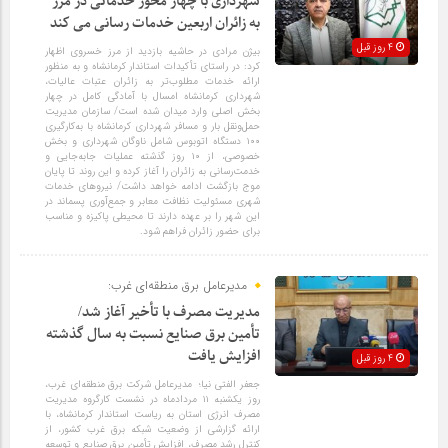
شهرداری با چهار محور خدماتی در مرز
به زائران اربعین خدمات رسانی می کند
4 روز قبل
بیژن مرادی در حاشیه بازدید از مرز خسروی اظهار
کرد: در راستای تأکیدات استاندار کرمانشاه و به منظور
ارائه خدمات مطلوب‌تر به زائران عتبات عالیات،
شهرداری کرمانشاه امسال با آمادگی کامل در چهار
بخش اصلی وارد میدان شده است/ سازمان مدیریت
حمل‌ونقل بار و مسافر شهرداری کرمانشاه با به‌کارگیری
۱۰۰ دستگاه اتوبوس شامل ناوگان شهرداری و بخش
خصوصی، از ۱۰ روز گذشته عملیات جابه‌جایی و
خدمت‌رسانی به زائران را آغاز کرده و این روند تا پایان
موج بازگشت ادامه خواهد داشت/ نیروهای خدمات
شهری مسئولیت نظافت معابر و جمع‌آوری پسماند در
این شهر را بر عهده دارند تا محیطی پاکیزه و مناسب
برای حضور زائران فراهم شود.
مدیرعامل برق منطقه‌ای غرب:
مدیریت مصرف با تأخیر آغاز شد/
تأمین برق صنایع نسبت به سال گذشته
افزایش یافت
4 روز قبل
جعفر الفتی نیا؛ مدیرعامل شرکت برق منطقه‌ای غرب،
روز یکشنبه ۱۱ مردادماه در نشست کارگروه مدیریت
مصرف انرژی استان به ریاست استاندار کرمانشاه، با
ارائه گزارشی از وضعیت شبکه برق غرب کشور، از
کنترل رشد مصرف، افزایش تأمین برق صنایع و توسعه