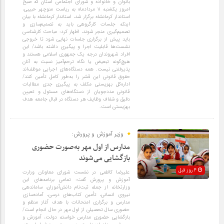
بانوان و خانواده و شورای اجتماعی استان که صبح
امروز یکشنبه ۱۱ مردادماه به ریاست منوچهر حبیبی،
استاندار کرمانشاه برگزار شد، استاندار کرمانشاه با بیان
اینکه جلسات کارگروهی باید به تصمیم‌سازی و
تصمیم‌گیری منجر شوند، اظهار کرد: مباحث کارشناسی
باید پیش از برگزاری جلسات نهایی شود تا خروجی
نشست‌ها قابلیت اجرا و پیگیری داشته باشد/ این
افراد شهروندان درجه یک جمهوری اسلامی هستند و
هیچ‌گونه تبعیض یا نگاه ترحم‌آمیز نسبت به آنان
پذیرفتنی نیست. همه دستگاه‌های اجرایی موظف‌اند
حقوق قانونی این قشر را به‌طور کامل تأمین کنند/
اداره‌کل بهزیستی مکلف به پیگیری جدی مطالبات
قانونی مددجویان از دستگاه‌های مسئول و تعیین
دقیق و شفاف وظایف هر دستگاه در قبال جامعه هدف
بهزیستی است.
وزیر آموزش و پرورش:
مدارس از اول مهر به‌صورت حضوری
بازگشایی می‌شوند
4 روز قبل
علیرضا کاظمی در نشست شورای معاونان وزارت
آموزش و پرورش گفت: تمامی برنامه‌های این
وزارتخانه از جمله ثبت‌نام دانش‌آموزان، ساماندهی
نیروی انسانی، تأمین کتاب‌های درسی، آماده‌سازی
مدارس و برگزاری امتحانات با هدف آغاز منظم و
حضوری سال تحصیلی از اول مهر در حال انجام است/
بازگشایی حضوری مدارس خواسته دولت، آموزش و