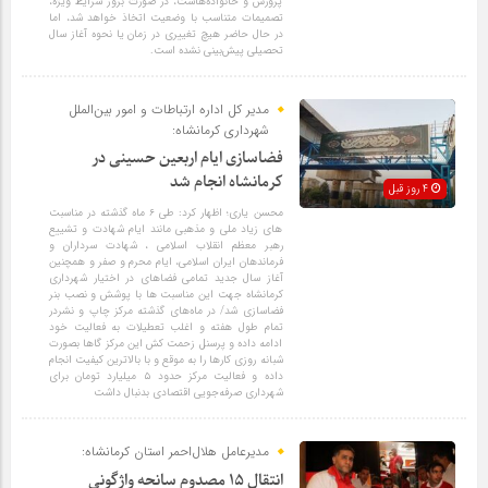
پرورش و خانواده‌هاست، در صورت بروز شرایط ویژه،
تصمیمات متناسب با وضعیت اتخاذ خواهد شد، اما
در حال حاضر هیچ تغییری در زمان یا نحوه آغاز سال
تحصیلی پیش‌بینی نشده است.
مدیر کل اداره ارتباطات و امور بین‌الملل
شهرداری کرمانشاه:
فضاسازی ایام اربعین حسینی در
کرمانشاه انجام شد
4 روز قبل
محسن یاری؛ اظهار کرد: طی ۶ ماه گذشته در مناسبت
های زیاد ملی و مذهبی مانند ایام شهادت و تشییع
رهبر معظم انقلاب اسلامی ، شهادت سرداران و
فرماندهان ایران اسلامی، ایام محرم و صفر و همچنین
آغاز سال جدید تمامی فضاهای در اختیار شهرداری
کرمانشاه جهت این مناسبت ها با پوشش و نصب بنر
فضاسازی شد/ در ماه‌های گذشته مرکز چاپ و نشردر
تمام طول هفته و اغلب تعطیلات به فعالیت خود
ادامه داده و پرسنل زحمت کش این مرکز گاها بصورت
شبانه روزی کارها را به موقع و با بالاترین کیفیت انجام
داده و فعالیت مرکز حدود ۵ میلیارد تومان برای
شهرداری صرفه‌جویی اقتصادی بدنبال داشت
مدیرعامل هلال‌احمر استان کرمانشاه:
انتقال ۱۵ مصدوم سانحه واژگونی