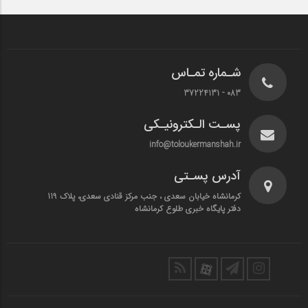
شـماره تمـاس
083 - 37224131
پسـت الـکترونیـکی
info@toloukermanshah.ir
آدرس پسـتی
کرمانشاه خیابان سعدی ، جنب مرکز قنادی سعدی، پلاک 119
دفتر پایگاه خبری طلوع کرمانشاه