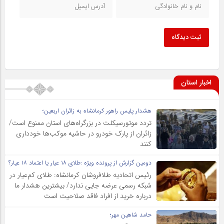
ثبت دیدگاه
اخبار استان
هشدار پلیس راهور کرمانشاه به زائران اربعین؛
تردد موتورسیکلت در بزرگراه‌های استان ممنوع است/
زائران از پارک خودرو در حاشیه موکب‌ها خودداری
کنند
دومین گزارش از پرونده ویژه :طلای ۱۸ عیار یا اعتماد ۱۸ عیار؟
رئیس اتحادیه طلافروشان کرمانشاه: طلای کم‌عیار در
شبکه رسمی عرضه جایی ندارد/ بیشترین هشدار ما
درباره خرید از افراد فاقد صلاحیت است
حامد شاهین مهر؛