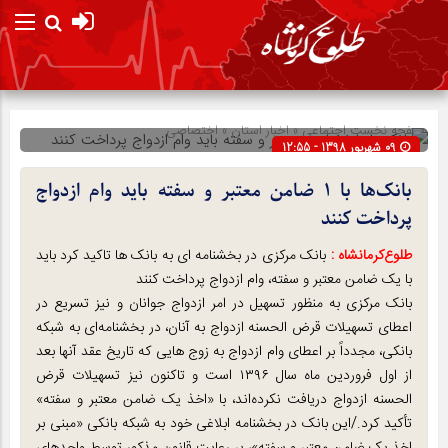
صفحه نخست
اجتماعی
»
اخبار استان
»
اختصاصی
09 شهریور 1398 - 12:55
شناسه : 108846
بانک‌ها با ۱ ضامن معتبر و سفته باید وام ازدواج
پرداخت کنند
طلوع‌‌کرمانشاه :
بانک مرکزی در بخشنامه ای به بانک ها تاکید کرد باید
با یک ضامن معتبر و سفته، وام ازدواج پرداخت کنند
بانک مرکزی به منظور تسهیل در امر ازدواج جوانان و نیز تسریع در
اعطای تسهیلات قرض الحسنه ازدواج به آنان، در بخشنامه‌ای به شبکه
بانکی، مجدداً بر اعطای وام ازدواج به زوج هایی که تاریخ عقد آنها بعد
از اول فروردین ماه سال ۱۳۹۶ است و تاکنون نیز تسهیلات قرض
الحسنه ازدواج دریافت نکرده‌اند، با «اخذ یک ضامن معتبر و سفته»
تأکید کرد./این بانک در بخشنامه ابلاغی خود به شبکه بانکی «مبنی بر