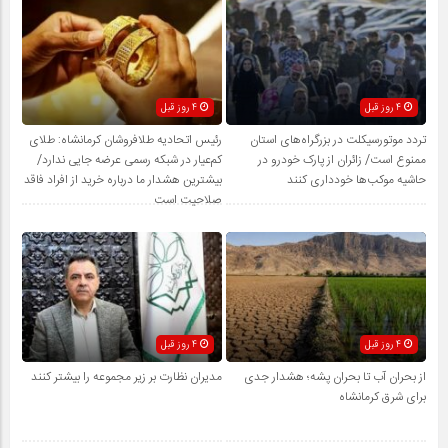
4 روز قبل
4 روز قبل
تردد موتورسیکلت در بزرگراه‌های استان
رئیس اتحادیه طلافروشان کرمانشاه: طلای
ممنوع است/ زائران از پارک خودرو در
کم‌عیار در شبکه رسمی عرضه جایی ندارد/
حاشیه موکب‌ها خودداری کنند
بیشترین هشدار ما درباره خرید از افراد فاقد
صلاحیت است
4 روز قبل
4 روز قبل
از بحران آب تا بحران پشه؛ هشدار جدی
مدیران نظارت بر زیر مجموعه را بیشتر کنند
برای شرق کرمانشاه