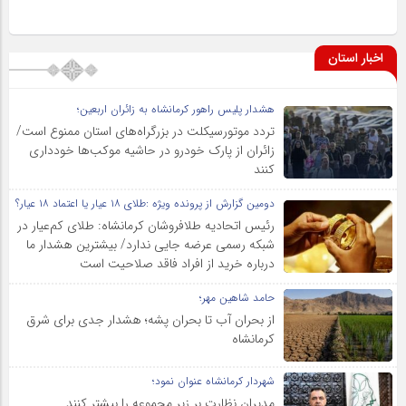
اخبار استان
هشدار پلیس راهور کرمانشاه به زائران اربعین؛
تردد موتورسیکلت در بزرگراه‌های استان ممنوع است/
زائران از پارک خودرو در حاشیه موکب‌ها خودداری
کنند
دومین گزارش از پرونده ویژه :طلای ۱۸ عیار یا اعتماد ۱۸ عیار؟
رئیس اتحادیه طلافروشان کرمانشاه: طلای کم‌عیار در
شبکه رسمی عرضه جایی ندارد/ بیشترین هشدار ما
درباره خرید از افراد فاقد صلاحیت است
حامد شاهین مهر؛
از بحران آب تا بحران پشه؛ هشدار جدی برای شرق
کرمانشاه
شهردار کرمانشاه عنوان نمود؛
مدیران نظارت بر زیر مجموعه را بیشتر کنند