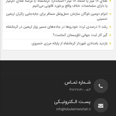
طلای ۱۸ عیار یا اعتماد ۱۸ عیار؟/استاندارد کرمانشاه: با عرضه طلای کم‌عیار
یا دارای مشخصات خلاف واقع برخورد قانونی می‌کنیم
اعزام دومین ناوگان سازمان حمل‌ونقل مسافر برای جابه‌جایی زائران اربعین
حسینی
رشد ۱۱ درصدی تردد خودروها در جاده‌های مسیر زوار اربعین در کرمانشاه
گیر کار ثبت جهانی تاق‌بستان کجاست؟
بازدید بامدادی شهردار کرمانشاه از پایانه مرزی خسروی
شـماره تمـاس
083 - 37224131
پسـت الـکترونیـکی
info@toloukermanshah.ir