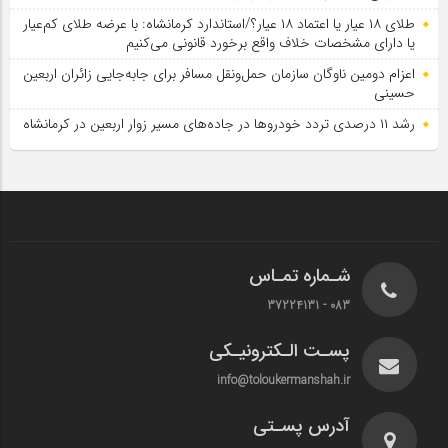
طلای ۱۸ عیار یا اعتماد ۱۸ عیار؟/استاندارد کرمانشاه: با عرضه طلای کم‌عیار
یا دارای مشخصات خلاف واقع برخورد قانونی می‌کنیم
اعزام دومین ناوگان سازمان حمل‌ونقل مسافر برای جابه‌جایی زائران اربعین
حسینی
رشد ۱۱ درصدی تردد خودروها در جاده‌های مسیر زوار اربعین در کرمانشاه
شـماره تمـاس
083 - 37224131
پسـت الـکترونیـکی
info@toloukermanshah.ir
آدرس پسـتی