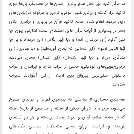
در قرآن کریم نیز اصل عدم برتری انسان‌ها بر همدیگر، بارها مورد
تاکید قرار گرفته و برتری‌طلبی قومی، نژادی و هرگونه مرزبندی‌های
رایج مردود اعلام شده است. تاکید قرآن بر برابری و برادری ابنای
بشر در بسیاری از آیات قرآن قابل استنتاج است؛ اشارتی چون «یا
بنى آدَمَ»، (اى فرزندان آدم) و «یا اَیُّها النّاسُ» (اى مردم)، و یا «یا
اَیُّها الّذین امنوا»، (اى کسانى که ایمان آورده‌اید) و «یا عبادى» (اى
بندگان من)، و «یا اَیّها الاِنسانُ» (اى انسان) نشان می‌دهد
برتری‌جویی‌های قومیتی، محلی از اِعراب ندارد و ایرانیان و اعراب
به‌عنوان اصلی‌ترین پیروان دین اسلام از این آموزه‌ها سیراب
شده‌اند.
هم‌چنین بسیاری از مباحثی که پیرامون اعراب و ایرانیان مطرح
می‌شود، مربوط به دوران پیش از اسلام و مقاطعی از تاریخ است
که در سایه اسلام، قرآن و نبوت رخت بربسته و هر دو گفتمان
عربیت و ایرانیت، ورای برخی ملاحظات سیاسی نظام‌های