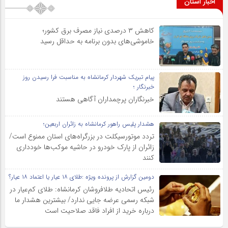
اخبار استان
کاهش ۳ درصدی نیاز مصرف برق کشور؛
خاموشی‌های بدون برنامه به حداقل رسید
پیام تبریک شهردار کرمانشاه به مناسبت فرا رسیدن روز
خبرنگار ؛
خبرنگاران پرچمداران آگاهی هستند
هشدار پلیس راهور کرمانشاه به زائران اربعین؛
تردد موتورسیکلت در بزرگراه‌های استان ممنوع است/
زائران از پارک خودرو در حاشیه موکب‌ها خودداری
کنند
دومین گزارش از پرونده ویژه :طلای ۱۸ عیار یا اعتماد ۱۸ عیار؟
رئیس اتحادیه طلافروشان کرمانشاه: طلای کم‌عیار در
شبکه رسمی عرضه جایی ندارد/ بیشترین هشدار ما
درباره خرید از افراد فاقد صلاحیت است