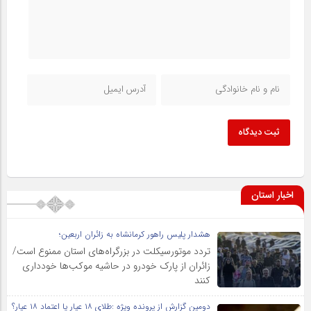
ثبت دیدگاه
اخبار استان
هشدار پلیس راهور کرمانشاه به زائران اربعین؛
تردد موتورسیکلت در بزرگراه‌های استان ممنوع است/
زائران از پارک خودرو در حاشیه موکب‌ها خودداری
کنند
دومین گزارش از پرونده ویژه :طلای ۱۸ عیار یا اعتماد ۱۸ عیار؟