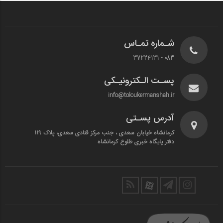
شـماره تمـاس
083 - 37224131
پسـت الـکترونیـکی
info@toloukermanshah.ir
آدرس پسـتی
کرمانشاه خیابان سعدی ، جنب مرکز قنادی سعدی، پلاک 119
دفتر پایگاه خبری طلوع کرمانشاه