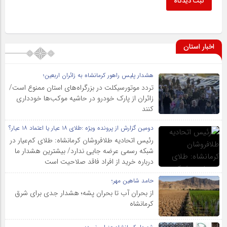
ثبت دیدگاه
اخبار استان
هشدار پلیس راهور کرمانشاه به زائران اربعین؛
تردد موتورسیکلت در بزرگراه‌های استان ممنوع است/
زائران از پارک خودرو در حاشیه موکب‌ها خودداری
کنند
دومین گزارش از پرونده ویژه :طلای ۱۸ عیار یا اعتماد ۱۸ عیار؟
رئیس اتحادیه طلافروشان کرمانشاه: طلای کم‌عیار در
شبکه رسمی عرضه جایی ندارد/ بیشترین هشدار ما
درباره خرید از افراد فاقد صلاحیت است
حامد شاهین مهر؛
از بحران آب تا بحران پشه؛ هشدار جدی برای شرق
کرمانشاه