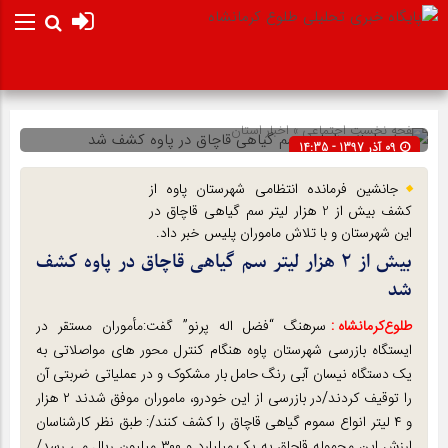
صفحه نخست
اجتماعی
»
اخبار استان
09 آذر 1397 - 14:35
شناسه : 12303
جانشین فرمانده انتظامی شهرستان پاوه از
کشف بیش از 2 هزار لیتر سم گیاهی قاچاق در
این شهرستان و با تلاش ماموران پلیس خبر داد.
بیش از ۲ هزار لیتر سم گیاهی قاچاق در پاوه کشف
شد
طلوع‌‌کرمانشاه :
سرهنگ “فضل اله پرنو” گفت:مأموران مستقر در
ایستگاه بازرسی شهرستان پاوه هنگام کنترل محور های مواصلاتی به
یک دستگاه نیسان آبی رنگ حامل بار مشکوک و در عملیاتی ضربتی آن
را توقیف کردند/در بازرسی از این خودرو، ماموران موفق شدند ۲ هزار
و ۴ لیتر انواع سموم گیاهی قاچاق را کشف کنند/: طبق نظر کارشناسان
ارزش این محموله قاچاق به یک میلیارد و ۳۰۰ میلیون ریال می رسد/