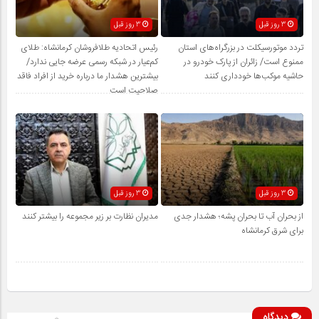
3 روز قبل
3 روز قبل
تردد موتورسیکلت در بزرگراه‌های استان
رئیس اتحادیه طلافروشان کرمانشاه: طلای
ممنوع است/ زائران از پارک خودرو در
کم‌عیار در شبکه رسمی عرضه جایی ندارد/
حاشیه موکب‌ها خودداری کنند
بیشترین هشدار ما درباره خرید از افراد فاقد
صلاحیت است
3 روز قبل
3 روز قبل
از بحران آب تا بحران پشه؛ هشدار جدی
مدیران نظارت بر زیر مجموعه را بیشتر کنند
برای شرق کرمانشاه
دیدگاه