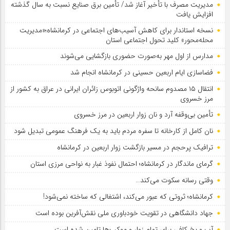
مدیریت مصرف با تأخیر آغاز شد/ تأمین برق صنایع نسبت به سال گذشته
افزایش یافت
نسخه استاندار برای کاهش آسیب‌های اجتماعی در کرمانشاه؛«مدیریت
محله‌محور» کلید تحول اجتماعی استان
مدارس از اول مهر به‌صورت حضوری بازگشایی می‌شوند
فضاسازی ایام اربعین حسینی در کرمانشاه انجام شد
انتقال ۱۵ مصدوم سانحه واژگونی اتوبوس زائران ایرانی در عراق به کشور از
مرز خسروی
تأمین بی‌وقفه آرد و نان زوار اربعین در مرز خسروی
نان کامل از کارخانه تا سفره مردم باید به یک فرهنگ عمومی تبدیل شود
ترافیک پرحجم در مسیر بازگشت زوار اربعین در کرمانشاه
گرمای ماندگار در کرمانشاه؛ احتمال نفوذ غبار به نواحی مرزی استان
وقتی رسانه سکوت می‌کند…
کرمانشاه؛ ثروتی که عبور می‌کند، اشتغالی که ساخته نمی‌شود!
جهاد دانشگاهی در تقویت خودباوری ملی نقش‌آفرین بوده است
آب و یخ کافی برای تمام زوار و موکب‌ها تامین شده است