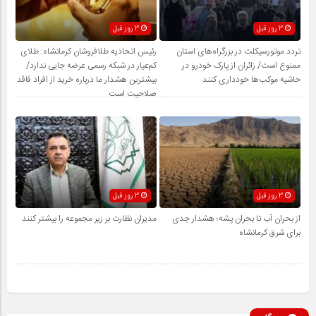
3 روز قبل
3 روز قبل
تردد موتورسیکلت در بزرگراه‌های استان
رئیس اتحادیه طلافروشان کرمانشاه: طلای
ممنوع است/ زائران از پارک خودرو در
کم‌عیار در شبکه رسمی عرضه جایی ندارد/
حاشیه موکب‌ها خودداری کنند
بیشترین هشدار ما درباره خرید از افراد فاقد
صلاحیت است
3 روز قبل
3 روز قبل
از بحران آب تا بحران پشه؛ هشدار جدی
مدیران نظارت بر زیر مجموعه را بیشتر کنند
برای شرق کرمانشاه