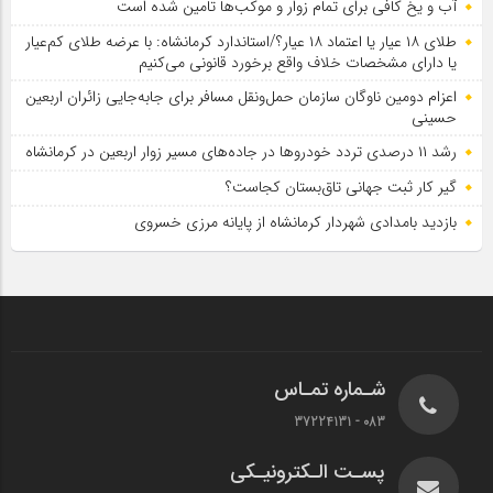
آب و یخ کافی برای تمام زوار و موکب‌ها تامین شده است
طلای ۱۸ عیار یا اعتماد ۱۸ عیار؟/استاندارد کرمانشاه: با عرضه طلای کم‌عیار
یا دارای مشخصات خلاف واقع برخورد قانونی می‌کنیم
اعزام دومین ناوگان سازمان حمل‌ونقل مسافر برای جابه‌جایی زائران اربعین
حسینی
رشد ۱۱ درصدی تردد خودروها در جاده‌های مسیر زوار اربعین در کرمانشاه
گیر کار ثبت جهانی تاق‌بستان کجاست؟
بازدید بامدادی شهردار کرمانشاه از پایانه مرزی خسروی
شـماره تمـاس
083 - 37224131
پسـت الـکترونیـکی