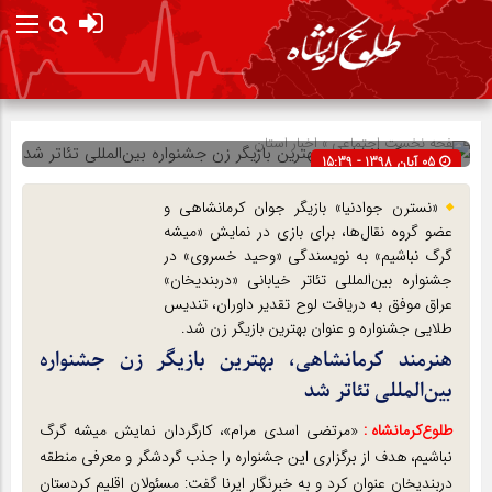
صفحه نخست
اجتماعی
»
اخبار استان
05 آبان 1398 - 15:39
شناسه : 130306
«نسترن جوادنیا» بازیگر جوان کرمانشاهی و
عضو گروه نقال‌ها، برای بازی در نمایش «میشه
گرگ نباشیم» به نویسندگی «وحید خسروی» در
جشنواره بین‌المللی تئاتر خیابانی «دربندیخان»
عراق موفق به دریافت لوح تقدیر داوران، تندیس
طلایی جشنواره و عنوان بهترین بازیگر زن شد.
هنرمند کرمانشاهی، بهترین بازیگر زن جشنواره
بین‌المللی تئاتر شد
طلوع‌‌کرمانشاه :
«مرتضی اسدی مرام»، کارگردان نمایش میشه گرگ
نباشیم، هدف از برگزاری این جشنواره را جذب گردشگر و معرفی منطقه
دربندیخان عنوان کرد و به خبرنگار ایرنا گفت: مسئولان اقلیم کردستان