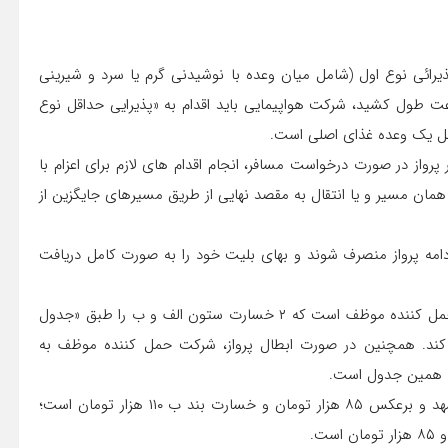
 اقدام به پذیرائی نوع اول (شامل میان وعده با نوشیدنی گرم یا سرد و شیرینی
از مسافران کند. اگر تاخیر پرواز بیشتر بود و ۲ تا ۴ ساعت طول کشید، شرکت هواپیمایی باید اقدام به «پذیرایی حداقل نوع
امل یک وعده غذای اصلی است.
 پرواز در صورت درخواست مسافر، انجام اقدام های لازم برای اعزام با
مان مسیر و یا انتقال به مقصد نهایی از طریق مسیرهای جایگزین از
 توانند در تاخیرهای بیش از ۲ ساعت از ادامه پرواز منصرف شوند و بهای بلیت خود را به صورت کامل دریافت
اما اگر تاخیر پروازهای داخلی از چهار ساعت بیشتر شد، شرکت حمل کننده موظف است که ۲ خسارت ستون الف و ب را طبق «جدول
کند. همچنین در صورت ابطال پرواز، شرکت حمل کننده موظف به
ب» همین جدول است.
به عنوان نمونه، میزان خسارت بند الف در پرواز کرمانشاه – مشهد و برعکس ۸۵ هزار تومان و خسارت بند ب ۱۱۰ هزار تومان است؛