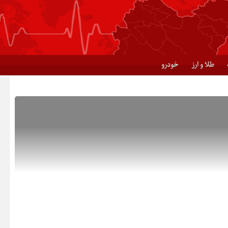
طلا و ارز
خودرو