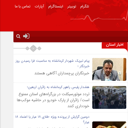
تلگرام
توییتر
اینستاگرام
آپارات
تماس با ما
اخبار استان
پیام تبریک شهردار کرمانشاه به مناسبت فرا رسیدن روز
خبرنگار ؛
خبرنگاران پرچمداران آگاهی هستند
هشدار پلیس راهور کرمانشاه به زائران اربعین؛
تردد موتورسیکلت در بزرگراه‌های استان ممنوع
است/ زائران از پارک خودرو در حاشیه موکب‌ها
خودداری کنند
دومین گزارش از پرونده ویژه :طلای ۱۸ عیار یا اعتماد ۱۸
عیار؟