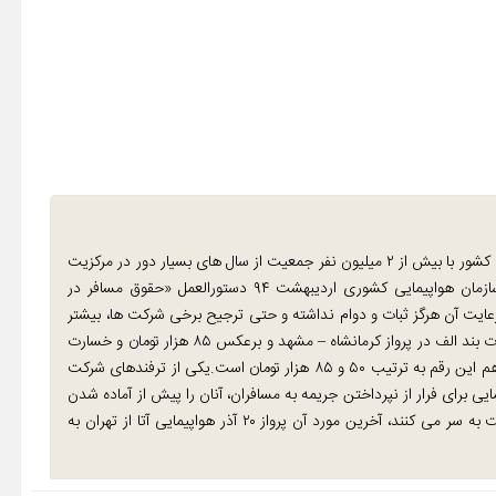
فرودگاه کرمانشاه به عنوان فرودگاه مرکز منطقه غرب کشور با بیش از ۲ میلیون نفر جمعیت از سال های بسیار دور در مرکزیت
استان های کردستان، لرستان، ایلام و همدان قرار داشته است. سازمان هواپیمایی کشوری اردیبهشت ۹۴ دستورالعمل «حقوق مسافر در
رعایت آن هرگز ثبات و دوام نداشته و حتی ترجیح برخی شرکت ها، بیشتر
بر دور زدن حقوق مسافران بوده است. به عنوان نمونه، میزان خسارت بند الف در پرواز کرمانشاه – مشهد و برعکس ۸۵ هزار تومان و خسارت
بند ب ۱۱۰ هزار تومان است؛ برای پرواز کرمانشاه – تهران و برعکس هم این رقم به ترتیب ۵۰ و ۸۵ هزار تومان است.یکی از ترفندهای شرکت
ی برای فرار از نپرداختن جریمه به مسافران، آنان را پیش از آماده شدن
هواپیما سوار می کنند و گاه حتی تا ۲ ساعت هم روی صندلی دست به سر می کنند، آخرین مورد آن پرواز ۲۰ آذر هواپیمایی آتا از تهران به