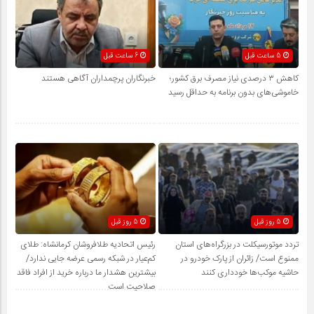
5 ساعت قبل
6 ساعت قبل
کاهش ۳ درصدی نیاز مصرف برق کشور؛
خبرنگاران پرچمداران آگاهی هستند
خاموشی‌های بدون برنامه به حداقل رسید
5 روز قبل
5 روز قبل
تردد موتورسیکلت در بزرگراه‌های استان
رئیس اتحادیه طلافروشان کرمانشاه: طلای
ممنوع است/ زائران از پارک خودرو در
کم‌عیار در شبکه رسمی عرضه جایی ندارد/
حاشیه موکب‌ها خودداری کنند
بیشترین هشدار ما درباره خرید از افراد فاقد
صلاحیت است