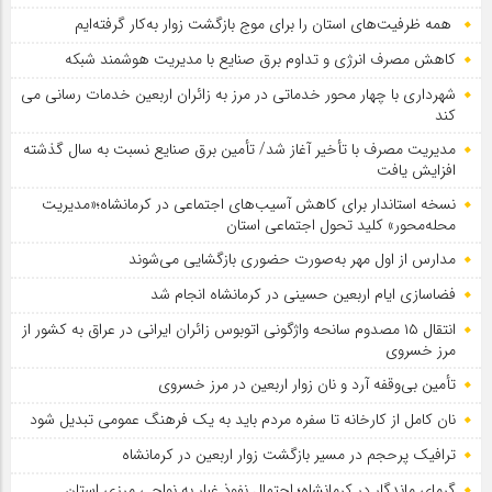
همه ظرفیت‌های استان را برای موج بازگشت زوار به‌کار گرفته‌ایم
کاهش مصرف انرژی و تداوم برق صنایع با مدیریت هوشمند شبکه
شهرداری با چهار محور خدماتی در مرز به زائران اربعین خدمات رسانی می
کند
مدیریت مصرف با تأخیر آغاز شد/ تأمین برق صنایع نسبت به سال گذشته
افزایش یافت
نسخه استاندار برای کاهش آسیب‌های اجتماعی در کرمانشاه؛«مدیریت
محله‌محور» کلید تحول اجتماعی استان
مدارس از اول مهر به‌صورت حضوری بازگشایی می‌شوند
فضاسازی ایام اربعین حسینی در کرمانشاه انجام شد
انتقال ۱۵ مصدوم سانحه واژگونی اتوبوس زائران ایرانی در عراق به کشور از
مرز خسروی
تأمین بی‌وقفه آرد و نان زوار اربعین در مرز خسروی
نان کامل از کارخانه تا سفره مردم باید به یک فرهنگ عمومی تبدیل شود
ترافیک پرحجم در مسیر بازگشت زوار اربعین در کرمانشاه
گرمای ماندگار در کرمانشاه؛ احتمال نفوذ غبار به نواحی مرزی استان