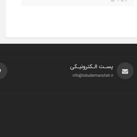
پسـت الـکترونیـکی
info@toloukermanshah.ir