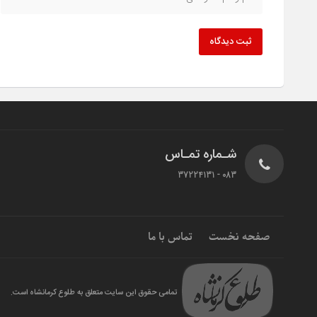
ثبت دیدگاه
شـماره تمـاس
083 - 37224131
صفحه نخست
تماس با ما
تمامی حقوق این سایت متعلق به طلوع کرمانشاه است.