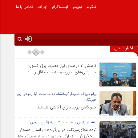
تلگرام
توییتر
اینستاگرام
آپارات
تماس با ما
اخبار استان
کاهش ۳ درصدی نیاز مصرف برق کشور؛
خاموشی‌های بدون برنامه به حداقل رسید
پیام تبریک شهردار کرمانشاه به مناسبت فرا رسیدن روز
خبرنگار ؛
خبرنگاران پرچمداران آگاهی هستند
هشدار پلیس راهور کرمانشاه به زائران اربعین؛
تردد موتورسیکلت در بزرگراه‌های استان ممنوع
است/ زائران از پارک خودرو در حاشیه موکب‌ها