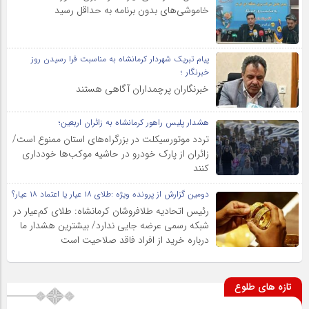
خاموشی‌های بدون برنامه به حداقل رسید
پیام تبریک شهردار کرمانشاه به مناسبت فرا رسیدن روز
خبرنگار ؛
خبرنگاران پرچمداران آگاهی هستند
هشدار پلیس راهور کرمانشاه به زائران اربعین؛
تردد موتورسیکلت در بزرگراه‌های استان ممنوع است/
زائران از پارک خودرو در حاشیه موکب‌ها خودداری
کنند
دومین گزارش از پرونده ویژه :طلای ۱۸ عیار یا اعتماد ۱۸ عیار؟
رئیس اتحادیه طلافروشان کرمانشاه: طلای کم‌عیار در
شبکه رسمی عرضه جایی ندارد/ بیشترین هشدار ما
درباره خرید از افراد فاقد صلاحیت است
تازه های طلوع