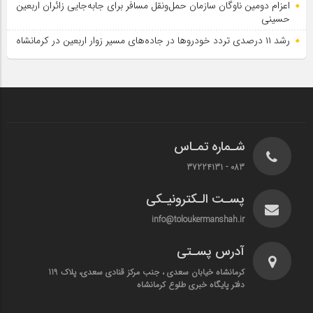
اعزام دومین ناوگان سازمان حمل‌ونقل مسافر برای جابه‌جایی زائران اربعین
حسینی
رشد ۱۱ درصدی تردد خودروها در جاده‌های مسیر زوار اربعین در کرمانشاه
شـماره تمـاس
083 - 37224131
پسـت الـکترونیـکی
info@toloukermanshah.ir
آدرس پسـتی
کرمانشاه خیابان سعدی ، جنب مرکز قنادی سعدی، پلاک 119
دفتر پایگاه خبری طلوع کرمانشاه