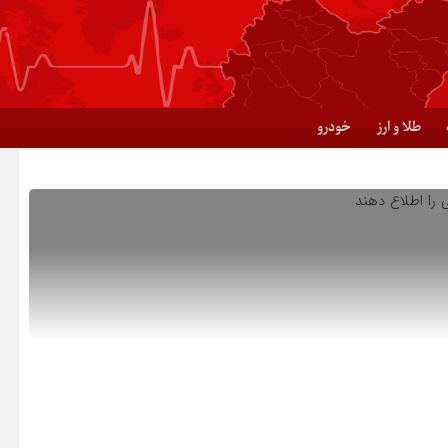
طلا و ارز
خودرو