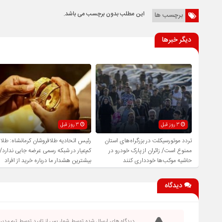
این مطلب بدون برچسب می باشد.
برچسب ها
دیگر خبرها
3 روز قبل
3 روز قبل
تردد موتورسیکلت در بزرگراه‌های استان
رئیس اتحادیه طلافروشان کرمانشاه: طلا
ممنوع است/ زائران از پارک خودرو در
کم‌عیار در شبکه رسمی عرضه جایی ندارد/
حاشیه موکب‌ها خودداری کنند
بیشترین هشدار ما درباره خرید از افراد
فاقد صلاحیت است
دیدگاه
دیدگاه های ارسال شده توسط شما، پس از تایید توسط تیم مدی