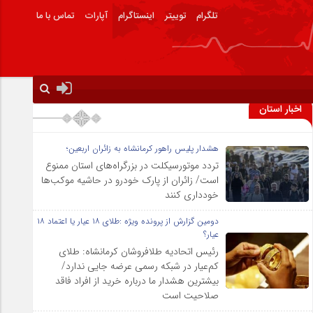
تلگرام
توییتر
اینستاگرام
آپارات
تماس با ما
اخبار استان
هشدار پلیس راهور کرمانشاه به زائران اربعین؛
تردد موتورسیکلت در بزرگراه‌های استان ممنوع
است/ زائران از پارک خودرو در حاشیه موکب‌ها
خودداری کنند
دومین گزارش از پرونده ویژه :طلای ۱۸ عیار یا اعتماد ۱۸
عیار؟
رئیس اتحادیه طلافروشان کرمانشاه: طلای
کم‌عیار در شبکه رسمی عرضه جایی ندارد/
بیشترین هشدار ما درباره خرید از افراد فاقد
صلاحیت است