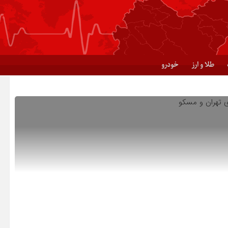
طلا و ارز
خودرو