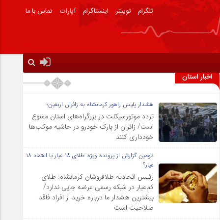
تلگرام
توییتر
اینستاگرام
آپارات
تماس با ما
اخبار استان
هشدار پلیس راهور کرمانشاه به زائران اربعین؛
تردد موتورسیکلت در بزرگراه‌های استان ممنوع
است/ زائران از پارک خودرو در حاشیه موکب‌ها
خودداری کنند
دومین گزارش از پرونده ویژه :طلای ۱۸ عیار یا اعتماد ۱۸
عیار؟
رئیس اتحادیه طلافروشان کرمانشاه: طلای
کم‌عیار در شبکه رسمی عرضه جایی ندارد/
بیشترین هشدار ما درباره خرید از افراد فاقد
صلاحیت است