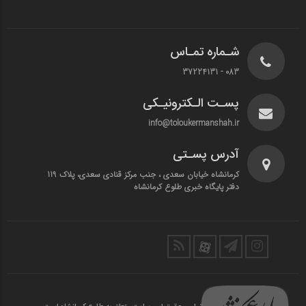
شـماره تمـاس
083 - 37224131
پسـت الـکترونیـکی
info@toloukermanshah.ir
آدرس پسـتی
کرمانشاه خیابان سعدی ، جنب مرکز قنادی سعدی، پلاک 119
دفتر پایگاه خبری طلوع کرمانشاه