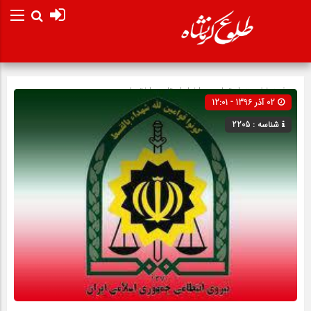
صفحه نخست
اجتماعی
»
اخبار استان
»
اختصاصی
02 آذر 1396 - 12:01
شناسه : 2205