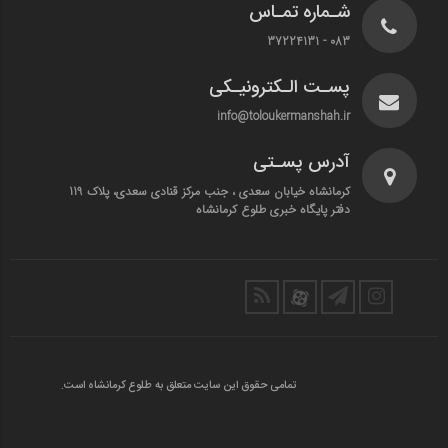
شـماره تمـاس
083 - 37224131
پسـت الـکترونیـکی
info@toloukermanshah.ir
آدرس پسـتی
کرمانشاه خیابان سعدی ، جنب مرکز قنادی سعدی، پلاک 119
دفتر پایگاه خبری طلوع کرمانشاه
تمامی حقوق این سایت متعلق به طلوع کرمانشاه است.