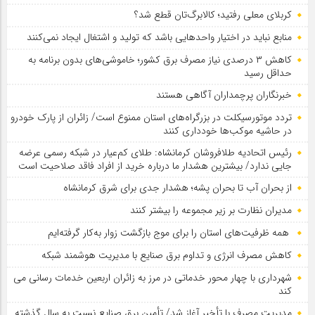
کربلای معلی رفتید؛ کالابرگ‌تان قطع شد؟
منابع نباید در اختیار واحدهایی باشد که تولید و اشتغال ایجاد نمی‌کنند
کاهش ۳ درصدی نیاز مصرف برق کشور؛ خاموشی‌های بدون برنامه به
حداقل رسید
خبرنگاران پرچمداران آگاهی هستند
تردد موتورسیکلت در بزرگراه‌های استان ممنوع است/ زائران از پارک خودرو
در حاشیه موکب‌ها خودداری کنند
رئیس اتحادیه طلافروشان کرمانشاه: طلای کم‌عیار در شبکه رسمی عرضه
جایی ندارد/ بیشترین هشدار ما درباره خرید از افراد فاقد صلاحیت است
از بحران آب تا بحران پشه؛ هشدار جدی برای شرق کرمانشاه
مدیران نظارت بر زیر مجموعه را بیشتر کنند
همه ظرفیت‌های استان را برای موج بازگشت زوار به‌کار گرفته‌ایم
کاهش مصرف انرژی و تداوم برق صنایع با مدیریت هوشمند شبکه
شهرداری با چهار محور خدماتی در مرز به زائران اربعین خدمات رسانی می
کند
مدیریت مصرف با تأخیر آغاز شد/ تأمین برق صنایع نسبت به سال گذشته