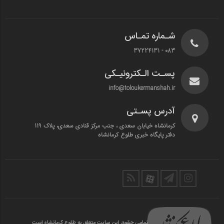
شـماره تمـاس
083 - 37224131
پسـت الـکترونیـکی
info@toloukermanshah.ir
آدرس پسـتی
کرمانشاه خیابان سعدی ، جنب مرکز قنادی سعدی، پلاک 119
دفتر پایگاه خبری طلوع کرمانشاه
تمامی حقوق این سایت متعلق به طلوع کرمانشاه است.