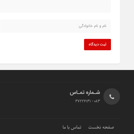
ثبت دیدگاه
شـماره تمـاس
083 - 37224131
صفحه نخست
تماس با ما