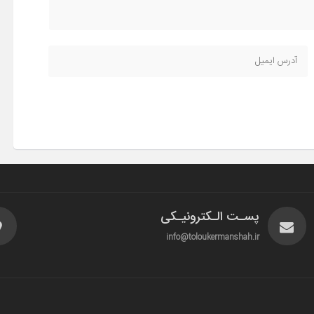
پسـت الـکترونیـکی
info@toloukermanshah.ir