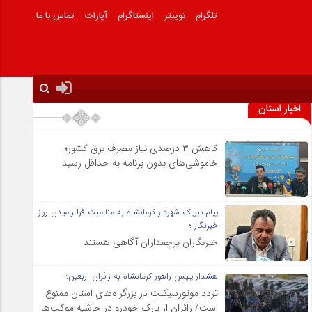
تلگرام
توییتر
اینستاگرام
آپارات
تماس با ما
اخبار استان
کاهش ۳ درصدی نیاز مصرف برق کشور؛
خاموشی‌های بدون برنامه به حداقل رسید
پیام تبریک شهردار کرمانشاه به مناسبت فرا رسیدن روز
خبرنگار ؛
خبرنگاران پرچمداران آگاهی هستند
هشدار پلیس راهور کرمانشاه به زائران اربعین؛
تردد موتورسیکلت در بزرگراه‌های استان ممنوع
است/ زائران از پارک خودرو در حاشیه موکب‌ها