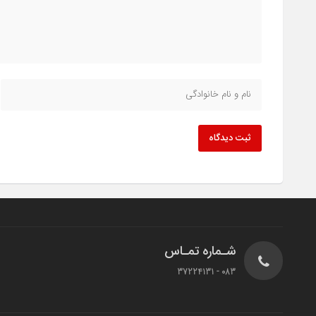
ثبت دیدگاه
شـماره تمـاس
083 - 37224131