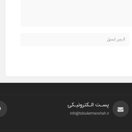
پسـت الـکترونیـکی
info@toloukermanshah.ir