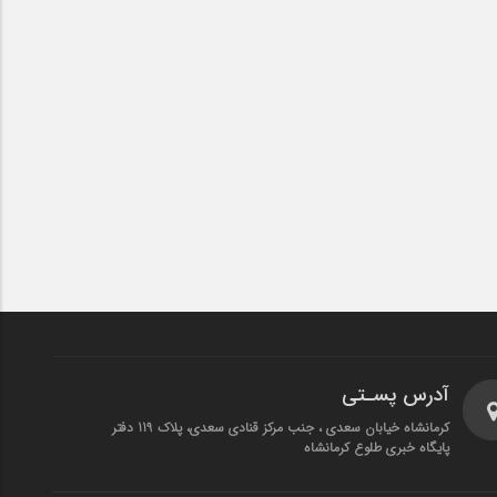
آدرس پسـتی
کرمانشاه خیابان سعدی ، جنب مرکز قنادی سعدی، پلاک 119 دفتر
پایگاه خبری طلوع کرمانشاه