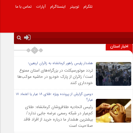
تلگرام
توییتر
اینستاگرام
آپارات
تماس با ما
اخبار استان
هشدار پلیس راهور کرمانشاه به زائران اربعین؛
تردد موتورسیکلت در بزرگراه‌های استان ممنوع
است/ زائران از پارک خودرو در حاشیه موکب‌ها
خودداری کنند
دومین گزارش از پرونده ویژه :طلای ۱۸ عیار یا اعتماد ۱۸
عیار؟
رئیس اتحادیه طلافروشان کرمانشاه: طلای
کم‌عیار در شبکه رسمی عرضه جایی ندارد/
بیشترین هشدار ما درباره خرید از افراد فاقد
صلاحیت است