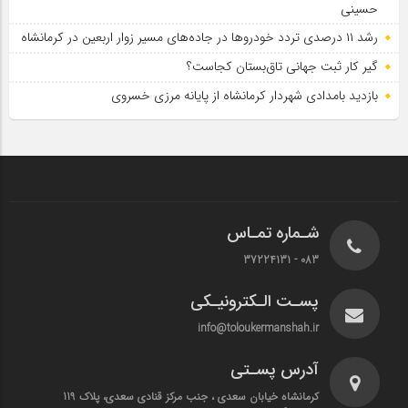
حسینی
رشد ۱۱ درصدی تردد خودروها در جاده‌های مسیر زوار اربعین در کرمانشاه
گیر کار ثبت جهانی تاق‌بستان کجاست؟
بازدید بامدادی شهردار کرمانشاه از پایانه مرزی خسروی
شـماره تمـاس
083 - 37224131
پسـت الـکترونیـکی
info@toloukermanshah.ir
آدرس پسـتی
کرمانشاه خیابان سعدی ، جنب مرکز قنادی سعدی، پلاک 119