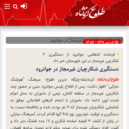
صفحه نخست
اجتماعی
»
اخبار استان
06 دی 1399 - 13:57
شناسه : 263366
فرمانده انتظامی جوانرود از دستگیری 4
شکارچی غیرمجاز در این شهرستان خبر داد.
دستگیری شکارچیان غیرمجاز در جوانرود
طلوع‌‌کرمانشاه :
کرمانشاه-پایگاه خبری طلوع- سرهنگ “هوشنگ
مبارکی” اظهار داشت: پس از اطلاع پلیس جوانرود مبنی بر حضور چند
شکارچی غیرمجاز در منطقه کلاش، تیمی از ماموران به محل اعزام
شدند./وی ادامه داد: ماموران با انجام کارهای اطلاعاتی موفق به
شناسایی شکارچیان غیرمجاز که ۴ نفر بودند شده و بلافاصله نسبت به
دستگیری و توقیف خودروی پژو ۴۰۵ آنها اقدام کردند./سرهنگ مبارکی
در پایان از کشف ۳ قبضه اسلحه شکاری و ۱۷ عدد فشنگ خبر داد و
گفت: افراد دستگیر شده برای صدور حکم لازم تحویل مراجع قضائی