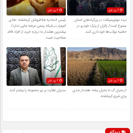
4 روز قبل
4 روز قبل
تردد موتورسیکلت در بزرگراه‌های استان
رئیس اتحادیه طلافروشان کرمانشاه: طلای
ممنوع است/ زائران از پارک خودرو در
کم‌عیار در شبکه رسمی عرضه جایی ندارد/
حاشیه موکب‌ها خودداری کنند
بیشترین هشدار ما درباره خرید از افراد فاقد
صلاحیت است
4 روز قبل
4 روز قبل
از بحران آب تا بحران پشه؛ هشدار جدی
مدیران نظارت بر زیر مجموعه را بیشتر کنند
برای شرق کرمانشاه
دیدگاه