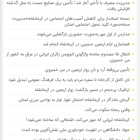
مدیریت مصرف با تأخیر آغاز شد/ تأمین برق صنایع نسبت به سال گذشته
افزایش یافت
نسخه استاندار برای کاهش آسیب‌های اجتماعی در کرمانشاه؛«مدیریت
محله‌محور» کلید تحول اجتماعی استان
مدارس از اول مهر به‌صورت حضوری بازگشایی می‌شوند
فضاسازی ایام اربعین حسینی در کرمانشاه انجام شد
انتقال ۱۵ مصدوم سانحه واژگونی اتوبوس زائران ایرانی در عراق به کشور از
مرز خسروی
تأمین بی‌وقفه آرد و نان زوار اربعین در مرز خسروی
نان کامل از کارخانه تا سفره مردم باید به یک فرهنگ عمومی تبدیل شود
ترافیک پرحجم در مسیر بازگشت زوار اربعین در کرمانشاه
گرمای ماندگار در کرمانشاه؛ احتمال نفوذ غبار به نواحی مرزی استان
وقتی رسانه سکوت می‌کند…
کرمانشاه؛ ثروتی که عبور می‌کند، اشتغالی که ساخته نمی‌شود!
جهاد دانشگاهی در تقویت خودباوری ملی نقش‌آفرین بوده است
آب و یخ کافی برای تمام زوار و موکب‌ها تامین شده است