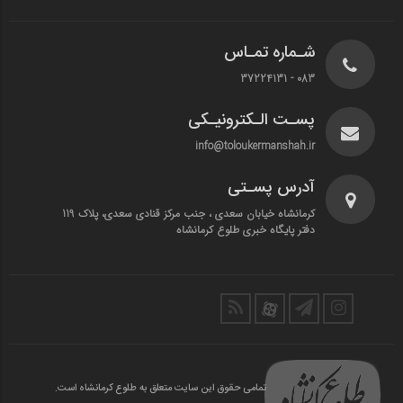
شـماره تمـاس
083 - 37224131
پسـت الـکترونیـکی
info@toloukermanshah.ir
آدرس پسـتی
کرمانشاه خیابان سعدی ، جنب مرکز قنادی سعدی، پلاک 119
دفتر پایگاه خبری طلوع کرمانشاه
تمامی حقوق این سایت متعلق به طلوع کرمانشاه است.