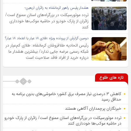
هشدار پلیس راهور کرمانشاه به زائران اربعین؛
تردد موتورسیکلت در بزرگراه‌های استان ممنوع است/
زائران از پارک خودرو در حاشیه موکب‌ها خودداری
کنند
دومین گزارش از پرونده ویژه :طلای ۱۸ عیار یا اعتماد ۱۸ عیار؟
رئیس اتحادیه طلافروشان کرمانشاه: طلای کم‌عیار در
شبکه رسمی عرضه جایی ندارد/ بیشترین هشدار ما
درباره خرید از افراد فاقد صلاحیت است
تازه های طلوع
کاهش ۳ درصدی نیاز مصرف برق کشور؛ خاموشی‌های بدون برنامه به
حداقل رسید
خبرنگاران پرچمداران آگاهی هستند
تردد موتورسیکلت در بزرگراه‌های استان ممنوع است/ زائران از پارک خودرو
در حاشیه موکب‌ها خودداری کنند