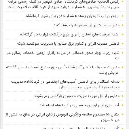
رئیس اتحادیه طلافروشان کرمانشاه: طلای کم‌عیار در شبکه رسمی عرضه
جایی ندارد/ بیشترین هشدار ما درباره خرید از افراد فاقد صلاحیت است
از بحران آب تا بحران پشه؛ هشدار جدی برای شرق کرمانشاه
مدیران نظارت بر زیر مجموعه را بیشتر کنند
همه ظرفیت‌های استان را برای موج بازگشت زوار به‌کار گرفته‌ایم
کاهش مصرف انرژی و تداوم برق صنایع با مدیریت هوشمند شبکه
شهرداری با چهار محور خدماتی در مرز به زائران اربعین خدمات رسانی می
کند
مدیریت مصرف با تأخیر آغاز شد/ تأمین برق صنایع نسبت به سال گذشته
افزایش یافت
نسخه استاندار برای کاهش آسیب‌های اجتماعی در کرمانشاه؛«مدیریت
محله‌محور» کلید تحول اجتماعی استان
مدارس از اول مهر به‌صورت حضوری بازگشایی می‌شوند
فضاسازی ایام اربعین حسینی در کرمانشاه انجام شد
انتقال ۱۵ مصدوم سانحه واژگونی اتوبوس زائران ایرانی در عراق به کشور از
مرز خسروی
تأمین بی‌وقفه آرد و نان زوار اربعین در مرز خسروی