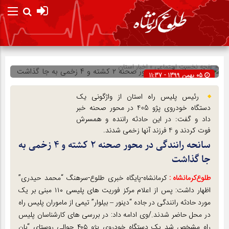
صفحه نخست
اجتماعی
»
اخبار استان
05 بهمن 1399 - 11:37
شناسه : 264284
رئیس پلیس راه استان از واژگونی یک
دستگاه خودروی پژو 405 در محور صحنه خبر
داد و گفت: در این حادثه راننده و همسرش
فوت کردند و 4 فرزند آنها زخمی شدند.
سانحه رانندگی در محور صحنه ۲ کشته و ۴ زخمی به
جا گذاشت
طلوع‌‌کرمانشاه :
کرمانشاه-پایگاه خبری طلوع-سرهنگ “محمد حیدری”
اظهار داشت: پس از اعلام مرکز فوریت های پلیسی ۱۱۰ مبنی بر یک
مورد حادثه رانندگی در جاده “دینور – بیلوار” تیمی از ماموران پلیس راه
در محل حاضر شدند./وی ادامه داد: در بررسی های کارشناسان پلیس
راه مشخص شد یک دستگاه خودروی پژو ۴۰۵ حوالی روستای “بان