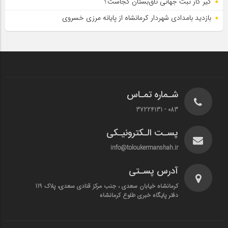
گیر کار ثبت جهانی تاق‌بستان کجاست؟
بازدید بامدادی شهردار کرمانشاه از پایانه مرزی خسروی
شـماره تمـاس
083 - 37224131
پسـت الـکترونیـکی
info@toloukermanshah.ir
آدرس پسـتی
کرمانشاه خیابان سعدی ، جنب مرکز قنادی سعدی، پلاک 119
دفتر پایگاه خبری طلوع کرمانشاه