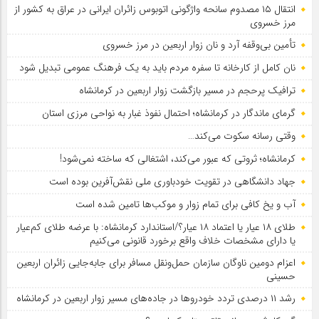
انتقال ۱۵ مصدوم سانحه واژگونی اتوبوس زائران ایرانی در عراق به کشور از
مرز خسروی
تأمین بی‌وقفه آرد و نان زوار اربعین در مرز خسروی
نان کامل از کارخانه تا سفره مردم باید به یک فرهنگ عمومی تبدیل شود
ترافیک پرحجم در مسیر بازگشت زوار اربعین در کرمانشاه
گرمای ماندگار در کرمانشاه؛ احتمال نفوذ غبار به نواحی مرزی استان
وقتی رسانه سکوت می‌کند…
کرمانشاه؛ ثروتی که عبور می‌کند، اشتغالی که ساخته نمی‌شود!
جهاد دانشگاهی در تقویت خودباوری ملی نقش‌آفرین بوده است
آب و یخ کافی برای تمام زوار و موکب‌ها تامین شده است
طلای ۱۸ عیار یا اعتماد ۱۸ عیار؟/استاندارد کرمانشاه: با عرضه طلای کم‌عیار
یا دارای مشخصات خلاف واقع برخورد قانونی می‌کنیم
اعزام دومین ناوگان سازمان حمل‌ونقل مسافر برای جابه‌جایی زائران اربعین
حسینی
رشد ۱۱ درصدی تردد خودروها در جاده‌های مسیر زوار اربعین در کرمانشاه