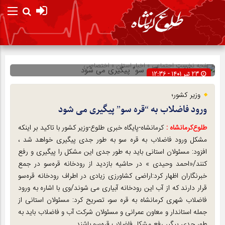
صفحه نخست
اجتماعی
»
اخبار استان
»
اختصاصی
23 تیر 1401 - 12:36
شناسه : 279164
وزیر کشور؛
ورود فاضلاب به “قره سو” پیگیری می شود
طلوع‌‌کرمانشاه :
کرمانشاه-پایگاه خبری طلوع-وزیر کشور با تاکید بر اینکه
مشکل ورود فاضلاب به قره سو به طور جدی پیگیری خواهد شد ،
افزود: مسئولان استانی باید به طور جدی این مشکل را پیگیری و رفع
کنند/«احمد وحیدی » در حاشیه بازدید از رودخانه قره‌سو در جمع
خبرنگاران اظهار کرد:اراضی کشاورزی زیادی در اطراف رودخانه قره‌سو
قرار دارند که از آب این رودخانه آبیاری می شوند/وی با اشاره به ورود
فاضلاب شهری کرمانشاه به قره سو، تصریح کرد: مسئولان استانی از
جمله استاندار و معاون عمرانی و مسئولان شرکت آب و فاضلاب باید به
طور جدی پیگیر رفع مشکل فاضلاب قره‌سو باشند.