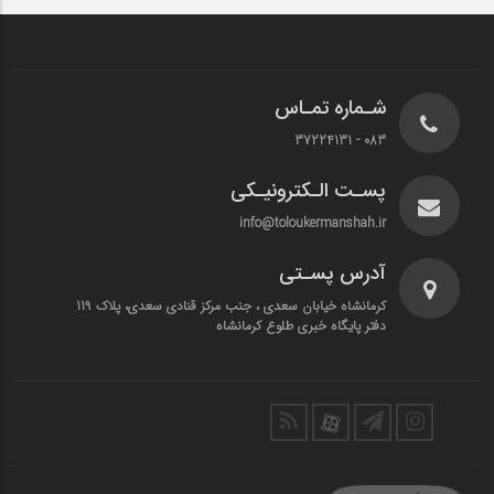
شـماره تمـاس
083 - 37224131
پسـت الـکترونیـکی
info@toloukermanshah.ir
آدرس پسـتی
کرمانشاه خیابان سعدی ، جنب مرکز قنادی سعدی، پلاک 119
دفتر پایگاه خبری طلوع کرمانشاه