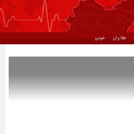
طلا و ارز
خودرو