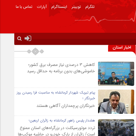
تلگرام
توییتر
اینستاگرام
آپارات
تماس با ما
اخبار استان
کاهش ۳ درصدی نیاز مصرف برق کشور؛
خاموشی‌های بدون برنامه به حداقل رسید
پیام تبریک شهردار کرمانشاه به مناسبت فرا رسیدن روز
خبرنگار ؛
خبرنگاران پرچمداران آگاهی هستند
هشدار پلیس راهور کرمانشاه به زائران اربعین؛
تردد موتورسیکلت در بزرگراه‌های استان ممنوع
است/ زائران از پارک خودرو در حاشیه موکب‌ها