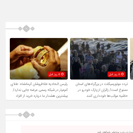
5 روز قبل
5 روز قبل
تردد موتورسیکلت در بزرگراه‌های استان
رئیس اتحادیه طلافروشان کرمانشاه: طلای
ممنوع است/ زائران از پارک خودرو در
کم‌عیار در شبکه رسمی عرضه جایی ندارد/
حاشیه موکب‌ها خودداری کنند
بیشترین هشدار ما درباره خرید از افراد
فاقد صلاحیت است
ریت در وب منتشر خواهد شد.