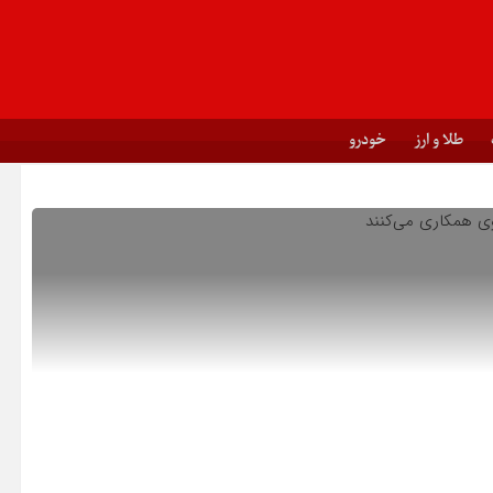
طلا و ارز
خودرو