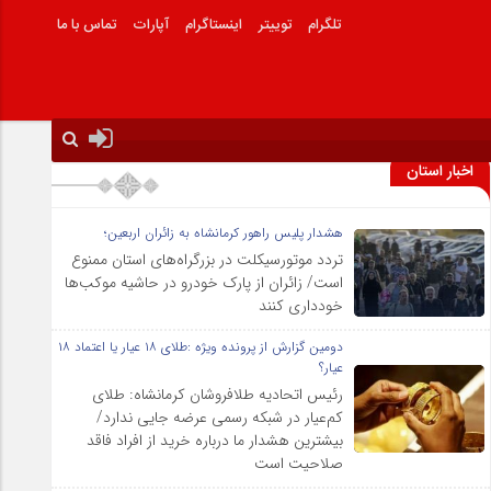
تلگرام
توییتر
اینستاگرام
آپارات
تماس با ما
اخبار استان
هشدار پلیس راهور کرمانشاه به زائران اربعین؛
تردد موتورسیکلت در بزرگراه‌های استان ممنوع
است/ زائران از پارک خودرو در حاشیه موکب‌ها
خودداری کنند
دومین گزارش از پرونده ویژه :طلای ۱۸ عیار یا اعتماد ۱۸
عیار؟
رئیس اتحادیه طلافروشان کرمانشاه: طلای
کم‌عیار در شبکه رسمی عرضه جایی ندارد/
بیشترین هشدار ما درباره خرید از افراد فاقد
صلاحیت است