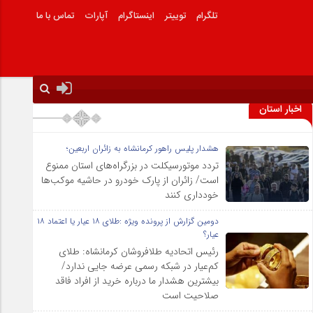
تلگرام
توییتر
اینستاگرام
آپارات
تماس با ما
اخبار استان
هشدار پلیس راهور کرمانشاه به زائران اربعین؛
تردد موتورسیکلت در بزرگراه‌های استان ممنوع
است/ زائران از پارک خودرو در حاشیه موکب‌ها
خودداری کنند
دومین گزارش از پرونده ویژه :طلای ۱۸ عیار یا اعتماد ۱۸
عیار؟
رئیس اتحادیه طلافروشان کرمانشاه: طلای
کم‌عیار در شبکه رسمی عرضه جایی ندارد/
بیشترین هشدار ما درباره خرید از افراد فاقد
صلاحیت است