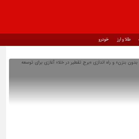
طلا و ارز
خودرو