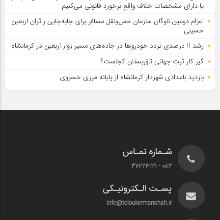
یا دارای مشخصات خلاف واقع برخورد قانونی می‌کنیم
اعزام دومین ناوگان سازمان حمل‌ونقل مسافر برای جابه‌جایی زائران اربعین
حسینی
رشد ۱۱ درصدی تردد خودروها در جاده‌های مسیر زوار اربعین در کرمانشاه
گیر کار ثبت جهانی تاق‌بستان کجاست؟
بازدید بامدادی شهردار کرمانشاه از پایانه مرزی خسروی
شـماره تمـاس
083 - 37224131
پسـت الـکترونیـکی
info@toloukermanshah.ir