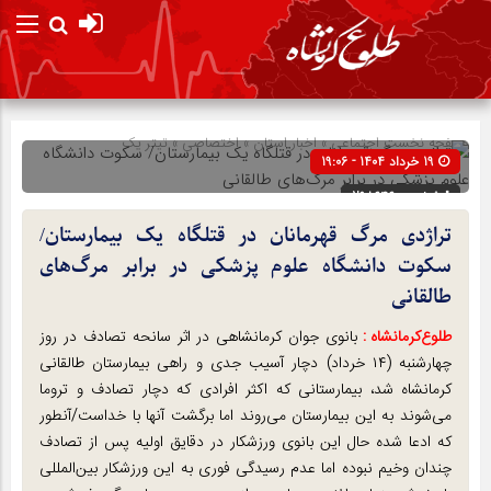
صفحه نخست
اجتماعی
»
اخبار استان
»
اختصاصی
»
تیتر یک
19 خرداد 1404 - 19:06
شناسه : 298646
تراژدی مرگ قهرمانان در قتلگاه یک بیمارستان/
سکوت دانشگاه علوم پزشکی در برابر مرگ‌های
طالقانی
طلوع‌‌کرمانشاه :
بانوی جوان کرمانشاهی در اثر سانحه تصادف در روز
چهارشنبه (۱۴ خرداد) دچار آسیب جدی و راهی بیمارستان طالقانی
کرمانشاه شد، بیمارستانی که اکثر افرادی که دچار تصادف و تروما
می‌شوند به این بیمارستان می‌روند اما برگشت آنها با خداست/آنطور
که ادعا شده حال این بانوی ورزشکار در دقایق اولیه پس از تصادف
چندان وخیم نبوده اما عدم رسیدگی فوری به این ورزشکار بین‌المللی