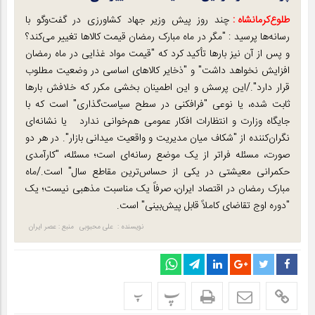
طلوع‌‌کرمانشاه :
چند روز پیش وزیر جهاد کشاورزی در گفت‌وگو با
رسانه‌ها پرسید : "مگر در ماه مبارک رمضان قیمت کالاها تغییر می‌کند؟
و پس از آن نیز بارها تأکید کرد که "قیمت مواد غذایی در ماه رمضان
افزایش نخواهد داشت" و "ذخایر کالاهای اساسی در وضعیت مطلوب
قرار دارد"./این پرسش و این اطمینان‌ بخشی مکرر که خلافش بارها
ثابت شده، یا نوعی "فرافکنی در سطح سیاست‌گذاری" است که با
جایگاه وزارت و انتظارات افکار عمومی هم‌خوانی ندارد یا نشانه‌ای
نگران‌کننده از "شکاف میان مدیریت و واقعیت میدانی بازار". در هر دو
صورت، مسئله فراتر از یک موضع رسانه‌ای است؛ مسئله، "کارآمدی
حکمرانی معیشتی در یکی از حساس‌ترین مقاطع سال" است./ماه
مبارک رمضان در اقتصاد ایران، صرفاً یک مناسبت مذهبی نیست؛ یک
"دوره اوج تقاضای کاملاً قابل پیش‌بینی" است.
نویسنده : علی محبوبی
منبع : عصر ایران
پ
پ