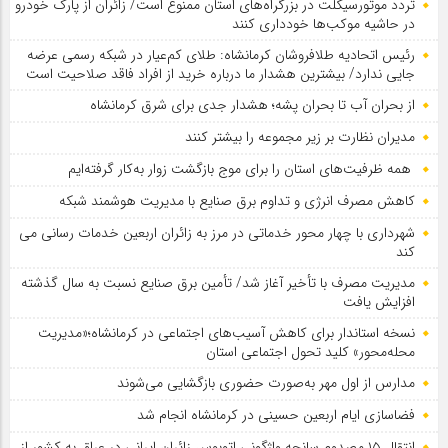
تردد موتورسیکلت در بزرگراه‌های استان ممنوع است/ زائران از پارک خودرو
در حاشیه موکب‌ها خودداری کنند
رئیس اتحادیه طلافروشان کرمانشاه: طلای کم‌عیار در شبکه رسمی عرضه
جایی ندارد/ بیشترین هشدار ما درباره خرید از افراد فاقد صلاحیت است
از بحران آب تا بحران پشه؛ هشدار جدی برای شرق کرمانشاه
مدیران نظارت بر زیر مجموعه را بیشتر کنند
همه ظرفیت‌های استان را برای موج بازگشت زوار به‌کار گرفته‌ایم
کاهش مصرف انرژی و تداوم برق صنایع با مدیریت هوشمند شبکه
شهرداری با چهار محور خدماتی در مرز به زائران اربعین خدمات رسانی می
کند
مدیریت مصرف با تأخیر آغاز شد/ تأمین برق صنایع نسبت به سال گذشته
افزایش یافت
نسخه استاندار برای کاهش آسیب‌های اجتماعی در کرمانشاه؛«مدیریت
محله‌محور» کلید تحول اجتماعی استان
مدارس از اول مهر به‌صورت حضوری بازگشایی می‌شوند
فضاسازی ایام اربعین حسینی در کرمانشاه انجام شد
انتقال ۱۵ مصدوم سانحه واژگونی اتوبوس زائران ایرانی در عراق به کشور از