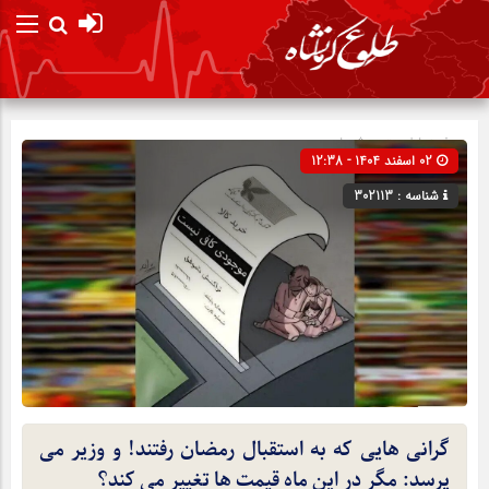
صفحه نخست
پیش نویس
02 اسفند 1404 - 12:38
شناسه : 302113
گرانی هایی که به استقبال رمضان رفتند! و وزیر می
پرسد: مگر در این ماه قیمت ها تغییر می کند؟