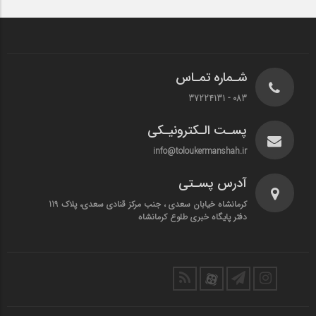
شـماره تمـاس
083 - 37224131
پسـت الـکترونیـکی
info@toloukermanshah.ir
آدرس پسـتی
کرمانشاه خیابان سعدی ، جنب مرکز قنادی سعدی، پلاک 119
دفتر پایگاه خبری طلوع کرمانشاه