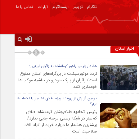
تلگرام
توییتر
اینستاگرام
آپارات
تماس با ما
اخبار استان
هشدار پلیس راهور کرمانشاه به زائران اربعین؛
تردد موتورسیکلت در بزرگراه‌های استان ممنوع
است/ زائران از پارک خودرو در حاشیه موکب‌ها
خودداری کنند
دومین گزارش از پرونده ویژه :طلای ۱۸ عیار یا اعتماد ۱۸
عیار؟
رئیس اتحادیه طلافروشان کرمانشاه: طلای
کم‌عیار در شبکه رسمی عرضه جایی ندارد/
بیشترین هشدار ما درباره خرید از افراد فاقد
صلاحیت است