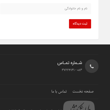
ثبت دیدگاه
شـماره تمـاس
083 - 37224131
صفحه نخست
تماس با ما