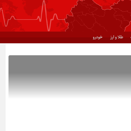
طلا و ارز
خودرو