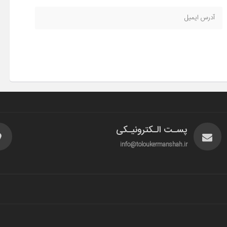
پسـت الـکترونیـکی
info@toloukermanshah.ir