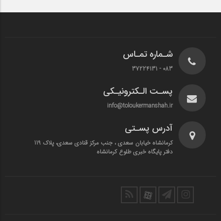
شـماره تمـاس
083 - 37224131
پسـت الـکترونیـکی
info@toloukermanshah.ir
آدرس پسـتی
کرمانشاه خیابان سعدی ، جنب مرکز قنادی سعدی، پلاک 119
دفتر پایگاه خبری طلوع کرمانشاه