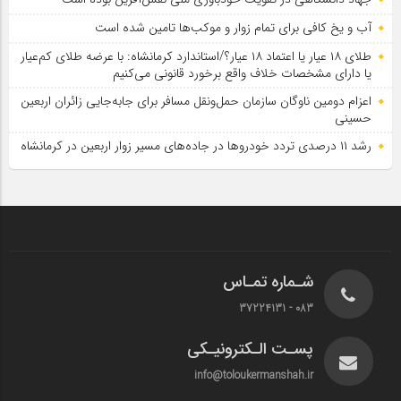
آب و یخ کافی برای تمام زوار و موکب‌ها تامین شده است
طلای ۱۸ عیار یا اعتماد ۱۸ عیار؟/استاندارد کرمانشاه: با عرضه طلای کم‌عیار
یا دارای مشخصات خلاف واقع برخورد قانونی می‌کنیم
اعزام دومین ناوگان سازمان حمل‌ونقل مسافر برای جابه‌جایی زائران اربعین
حسینی
رشد ۱۱ درصدی تردد خودروها در جاده‌های مسیر زوار اربعین در کرمانشاه
شـماره تمـاس
083 - 37224131
پسـت الـکترونیـکی
info@toloukermanshah.ir