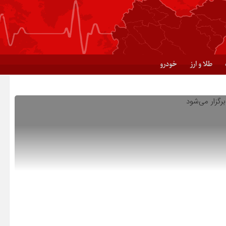
طلا و ارز
خودرو