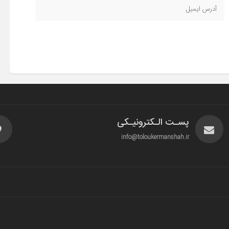
پسـت الـکترونیـکی
info@toloukermanshah.ir