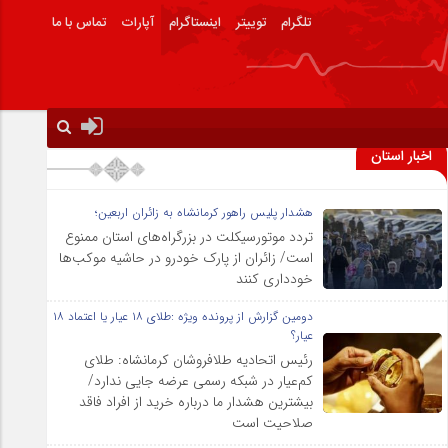
تلگرام
توییتر
اینستاگرام
آپارات
تماس با ما
اخبار استان
هشدار پلیس راهور کرمانشاه به زائران اربعین؛
تردد موتورسیکلت در بزرگراه‌های استان ممنوع
است/ زائران از پارک خودرو در حاشیه موکب‌ها
خودداری کنند
دومین گزارش از پرونده ویژه :طلای ۱۸ عیار یا اعتماد ۱۸
عیار؟
رئیس اتحادیه طلافروشان کرمانشاه: طلای
کم‌عیار در شبکه رسمی عرضه جایی ندارد/
بیشترین هشدار ما درباره خرید از افراد فاقد
صلاحیت است