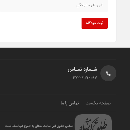
ثبت دیدگاه
شـماره تمـاس
083 - 37224131
صفحه نخست
تماس با ما
تمامی حقوق این سایت متعلق به طلوع کرمانشاه است.