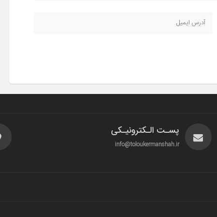
پسـت الـکترونیـکی
info@toloukermanshah.ir