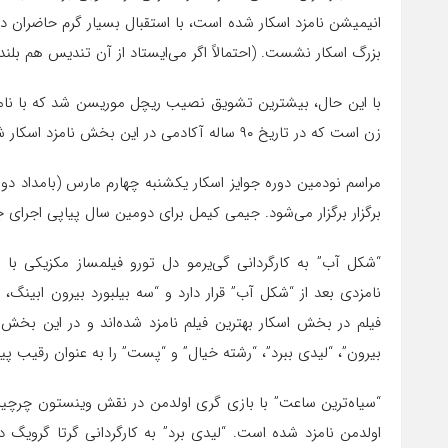
انیمیشن نامزد اسکار شده است، با استقبال بسیار گرم حاضران
بزرگ اسکار نشست. (احتمالاً اگر می‌ایستاد از آن تندیس هم بلندت
زن است که در تاریخ ۹۰ ساله آکادمی در این بخش نامزد اسکار شده است.
برگزار برگزار می‌شود. جیمی کیمل برای دومین سال پیاپی اجرای جوا
نامزدی بعد از “شکل آب” قرار دارد و “سه بیلبورد بیرون ابین
فیلم در بخش اسکار بهترین فیلم نامزد شده‌اند و در این بخش 
بیرون”، “لیدی ببرد”، “رشته خیال” و “پست” را به عنوان رقیب پ
“سیاه‌ترین ساعت” با بازی گری اولدمن در نقش وینستون چرچیل
اولدمن نامزد شده است. “لیدی برد” به کارگردانی گرتا گرویگ د