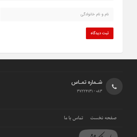
ثبت دیدگاه
شـماره تمـاس
083 - 37224131
صفحه نخست
تماس با ما