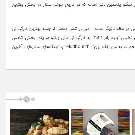
ین بیگلو پنجمین زنی است که در تاریخ جوایز اسکار در بخش بهترین
 در مقام بازیگر است – نیز در شش بخش از جمله بهترین کارگردانی
و بهترین بازیگر مرد برای دی-لوییس نامزد شده است. فیلم علمی تخیلی “بلید رانر ۲۰۴۹” به کارگردانی دنی ویلنو در پنج بخش شانس
دریافت جوایز اسکار امسال را دارد. فیلم‌های “برو بیرون”، “با اسم خودت به من زنگ بزن”، “Mudbound” و “جنگ‌های ستاره‌ای: آخرین