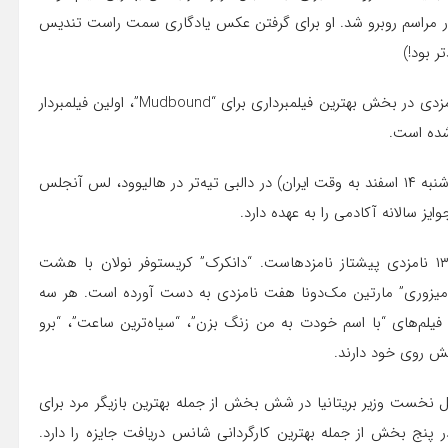
 در مراسم روبرو شد. او برای گرفتن عکس یادگاری سمت راست تندیس
ر بود!)
با این حال، بیشترین تشویق نصیب ریچل موریسن شد که با نامزدی در بخش بهترین فیلمبرداری برای “Mudbound”، اولین فیلمبردار
مراسم نودمین دوره جوایز اسکار یکشنبه چهارم مارس (بامداد دوشنبه ۱۴ اسفند به وقت ایران) در دالبی تیه‌تر در هالیوود، لس آنجلس
یز سالانه آکادمی را به عهده دارد.
“شکل آب” به کارگردانی گی‌یرمو دل تورو فیلمساز مکزیکی با ۱۳ نامزدی پیشتاز نامزدهاست. “دانکرک” کریستوفر نولان با هشت
گ، میزوری” مارتین مک‌دونا هفت نامزدی به دست آورده است. هر سه
فیلم‌های “با اسم خودت به من زنگ بزن”، “سیاه‌ترین ساعت”، “برو
یش روی خود دارند.
 نخست وزیر بریتانیا در شش بخش از جمله بهترین بازیگر مرد برای
ر پنج بخش از جمله بهترین کارگردانی شانس دریافت جایزه را دارد.