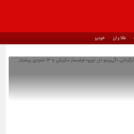
طلا و ارز
خودرو