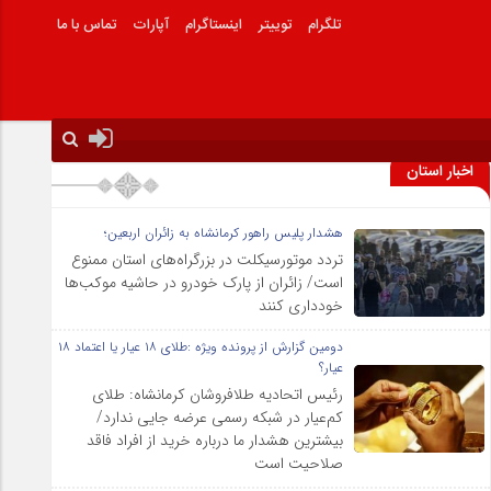
تلگرام
توییتر
اینستاگرام
آپارات
تماس با ما
اخبار استان
هشدار پلیس راهور کرمانشاه به زائران اربعین؛
تردد موتورسیکلت در بزرگراه‌های استان ممنوع
است/ زائران از پارک خودرو در حاشیه موکب‌ها
خودداری کنند
دومین گزارش از پرونده ویژه :طلای ۱۸ عیار یا اعتماد ۱۸
عیار؟
رئیس اتحادیه طلافروشان کرمانشاه: طلای
کم‌عیار در شبکه رسمی عرضه جایی ندارد/
بیشترین هشدار ما درباره خرید از افراد فاقد
صلاحیت است