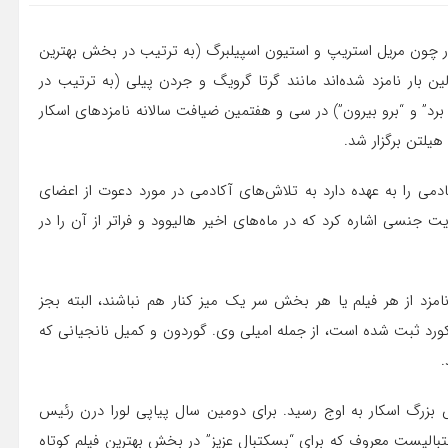
کار چون مریل استریپ و استیون اسپیلبرگ (به ترتیب در بخش بهترین
ین بار نامزد شده‌اند مانند گرتا گرویگ و جردن پیلی (به ترتیب در
 برد” و “برو بیرون”) در سی و هفتمین ضیافت سالانه نامزدهای اسکار
یلتن برگزار شد.
دمی را به عهده دارد به تلاش‌های آکادمی در مورد دعوت از اعضای
ت جنسی اشاره کرد که در ماه‌های اخیر هالیوود و فراتر از آن را در
د از هر فیلم یا هر بخش سر یک میز کنار هم نباشند، البته بجز
 رکورد ثبت شده است، از جمله امیلی وی. گوردون و کمیل نانجیانی که
.
 بزرگ اسکار به اوج رسید. برای دومین سال پیاپی لورا درن رئیس
کتبالیست معروف که برای “بسکتبال عزیز” در بخش بهترین فیلم کوتاه