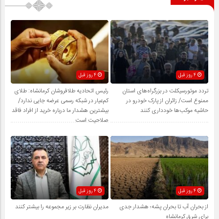
4 روز قبل
4 روز قبل
تردد موتورسیکلت در بزرگراه‌های استان
رئیس اتحادیه طلافروشان کرمانشاه: طلای
ممنوع است/ زائران از پارک خودرو در
کم‌عیار در شبکه رسمی عرضه جایی ندارد/
حاشیه موکب‌ها خودداری کنند
بیشترین هشدار ما درباره خرید از افراد فاقد
صلاحیت است
4 روز قبل
4 روز قبل
از بحران آب تا بحران پشه؛ هشدار جدی
مدیران نظارت بر زیر مجموعه را بیشتر کنند
برای شرق کرمانشاه