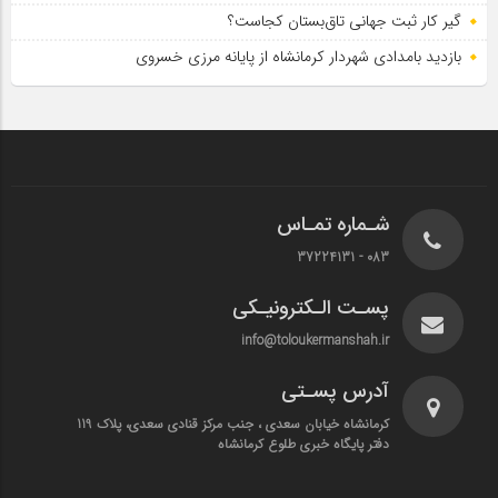
گیر کار ثبت جهانی تاق‌بستان کجاست؟
بازدید بامدادی شهردار کرمانشاه از پایانه مرزی خسروی
شـماره تمـاس
083 - 37224131
پسـت الـکترونیـکی
info@toloukermanshah.ir
آدرس پسـتی
کرمانشاه خیابان سعدی ، جنب مرکز قنادی سعدی، پلاک 119
دفتر پایگاه خبری طلوع کرمانشاه