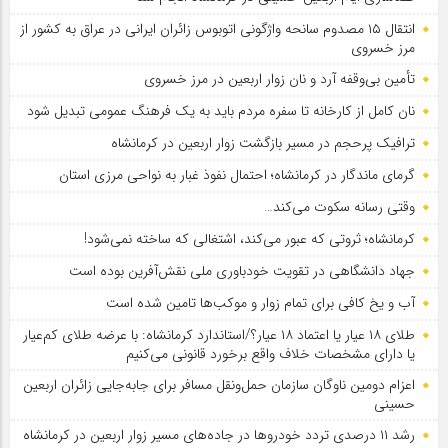
انتقال ۱۵ مصدوم سانحه واژگونی اتوبوس زائران ایرانی در عراق به کشور از
مرز خسروی
تأمین بی‌وقفه آرد و نان زوار اربعین در مرز خسروی
نان کامل از کارخانه تا سفره مردم باید به یک فرهنگ عمومی تبدیل شود
ترافیک پرحجم در مسیر بازگشت زوار اربعین در کرمانشاه
گرمای ماندگار در کرمانشاه؛ احتمال نفوذ غبار به نواحی مرزی استان
وقتی رسانه سکوت می‌کند…
کرمانشاه؛ ثروتی که عبور می‌کند، اشتغالی که ساخته نمی‌شود!
جهاد دانشگاهی در تقویت خودباوری ملی نقش‌آفرین بوده است
آب و یخ کافی برای تمام زوار و موکب‌ها تامین شده است
طلای ۱۸ عیار یا اعتماد ۱۸ عیار؟/استاندارد کرمانشاه: با عرضه طلای کم‌عیار
یا دارای مشخصات خلاف واقع برخورد قانونی می‌کنیم
اعزام دومین ناوگان سازمان حمل‌ونقل مسافر برای جابه‌جایی زائران اربعین
حسینی
رشد ۱۱ درصدی تردد خودروها در جاده‌های مسیر زوار اربعین در کرمانشاه